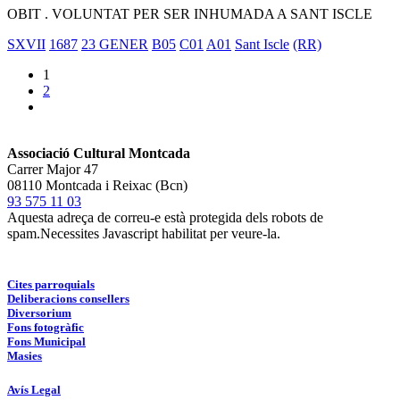
OBIT . VOLUNTAT PER SER INHUMADA A SANT ISCLE
SXVII
1687
23 GENER
B05
C01
A01
Sant Iscle
(RR)
1
2
Associació Cultural Montcada
Carrer Major 47
08110 Montcada i Reixac (Bcn)
93 575 11 03
Aquesta adreça de correu-e està protegida dels robots de
spam.Necessites Javascript habilitat per veure-la.
Cites parroquials
Deliberacions consellers
Diversorium
Fons fotogràfic
Fons Municipal
Masies
Avís Legal