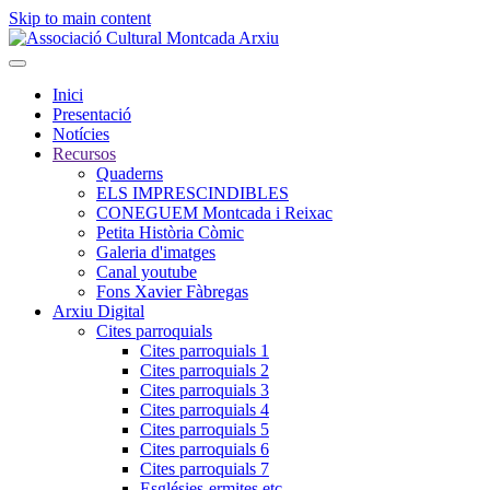
Skip to main content
Inici
Presentació
Notícies
Recursos
Quaderns
ELS IMPRESCINDIBLES
CONEGUEM Montcada i Reixac
Petita Història Còmic
Galeria d'imatges
Canal youtube
Fons Xavier Fàbregas
Arxiu Digital
Cites parroquials
Cites parroquials 1
Cites parroquials 2
Cites parroquials 3
Cites parroquials 4
Cites parroquials 5
Cites parroquials 6
Cites parroquials 7
Esglésies-ermites,etc