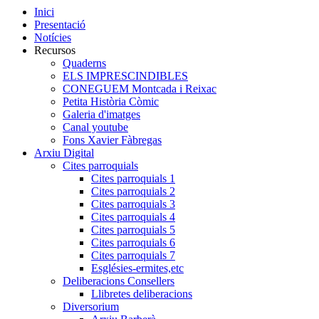
Inici
Presentació
Notícies
Recursos
Quaderns
ELS IMPRESCINDIBLES
CONEGUEM Montcada i Reixac
Petita Història Còmic
Galeria d'imatges
Canal youtube
Fons Xavier Fàbregas
Arxiu Digital
Cites parroquials
Cites parroquials 1
Cites parroquials 2
Cites parroquials 3
Cites parroquials 4
Cites parroquials 5
Cites parroquials 6
Cites parroquials 7
Esglésies-ermites,etc
Deliberacions Consellers
Llibretes deliberacions
Diversorium