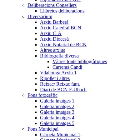
Deliberacions Consellers
Llibretes deliberacions
Diversorium
Arxiu Barberà
Arxiu Catedral BCN
Arxiu C-A
Arxiu Diocesà
Arxiu Notarial de BCN
Altres arxius
Bibliografia diversa
Vàries fonts bibliogràfiques
Carreras Candi
Vilallonga Arxiu 1
Ripollet i altres
Reixac/ Reixac fam.
Diari de BCN F-Ubach
Fons fotogràfic
Galeria imatges 1
Galeria imatges 2
Galeria imatges 3
Galeria imatges 4
Galeria imatges 5
Fons Municipal
Carpeta Municipal 1