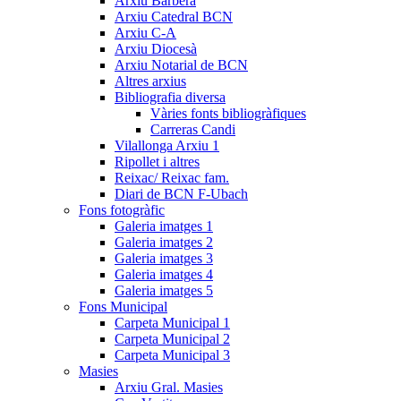
Arxiu Barberà
Arxiu Catedral BCN
Arxiu C-A
Arxiu Diocesà
Arxiu Notarial de BCN
Altres arxius
Bibliografia diversa
Vàries fonts bibliogràfiques
Carreras Candi
Vilallonga Arxiu 1
Ripollet i altres
Reixac/ Reixac fam.
Diari de BCN F-Ubach
Fons fotogràfic
Galeria imatges 1
Galeria imatges 2
Galeria imatges 3
Galeria imatges 4
Galeria imatges 5
Fons Municipal
Carpeta Municipal 1
Carpeta Municipal 2
Carpeta Municipal 3
Masies
Arxiu Gral. Masies