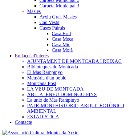
Carpeta Municipal 2
Carpeta Municipal 3
Masies
Arxiu Gral. Masies
Can Vestit
Cases Pairals
Casa Erill
Casa Meca
Casa Mir
Casa Moià
Enllaços d'interès
AJUNTAMENT DE MONTCADA I REIXAC
Biblioteques de Montcada
El Mas Rampinyo
Memòria d'un poble
Montcada Post
LA VEU DE MONTCADA
ABI - ATENEU DOMINGO FINS
La unió de Mas Rampinyo
PATRIMONI HISTÒRIC, ARQUITECTÒNIC I
AMBIENTAL
ESTADÍSTICA
Contacte