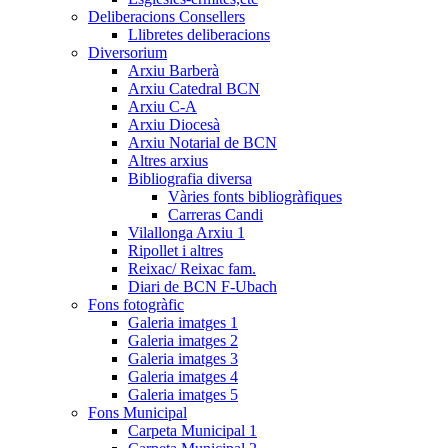
Deliberacions Consellers
Llibretes deliberacions
Diversorium
Arxiu Barberà
Arxiu Catedral BCN
Arxiu C-A
Arxiu Diocesà
Arxiu Notarial de BCN
Altres arxius
Bibliografia diversa
Vàries fonts bibliogràfiques
Carreras Candi
Vilallonga Arxiu 1
Ripollet i altres
Reixac/ Reixac fam.
Diari de BCN F-Ubach
Fons fotogràfic
Galeria imatges 1
Galeria imatges 2
Galeria imatges 3
Galeria imatges 4
Galeria imatges 5
Fons Municipal
Carpeta Municipal 1