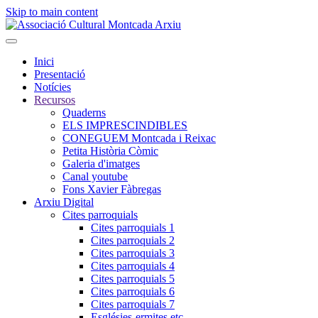
Skip to main content
Inici
Presentació
Notícies
Recursos
Quaderns
ELS IMPRESCINDIBLES
CONEGUEM Montcada i Reixac
Petita Història Còmic
Galeria d'imatges
Canal youtube
Fons Xavier Fàbregas
Arxiu Digital
Cites parroquials
Cites parroquials 1
Cites parroquials 2
Cites parroquials 3
Cites parroquials 4
Cites parroquials 5
Cites parroquials 6
Cites parroquials 7
Esglésies-ermites,etc