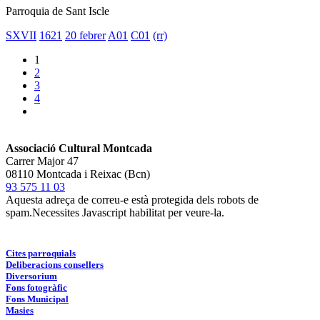
Parroquia de Sant Iscle
SXVII
1621
20 febrer
A01
C01
(rr)
1
2
3
4
Associació Cultural Montcada
Carrer Major 47
08110 Montcada i Reixac (Bcn)
93 575 11 03
Aquesta adreça de correu-e està protegida dels robots de
spam.Necessites Javascript habilitat per veure-la.
Cites parroquials
Deliberacions consellers
Diversorium
Fons fotogràfic
Fons Municipal
Masies