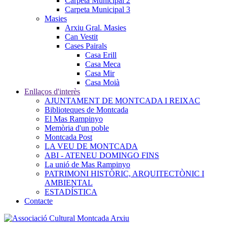
Carpeta Municipal 2
Carpeta Municipal 3
Masies
Arxiu Gral. Masies
Can Vestit
Cases Pairals
Casa Erill
Casa Meca
Casa Mir
Casa Moià
Enllaços d'interès
AJUNTAMENT DE MONTCADA I REIXAC
Biblioteques de Montcada
El Mas Rampinyo
Memòria d'un poble
Montcada Post
LA VEU DE MONTCADA
ABI - ATENEU DOMINGO FINS
La unió de Mas Rampinyo
PATRIMONI HISTÒRIC, ARQUITECTÒNIC I
AMBIENTAL
ESTADÍSTICA
Contacte