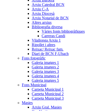
Arxiu Barberà
Arxiu Catedral BCN
Arxiu C-A
Arxiu Diocesà
Arxiu Notarial de BCN
Altres arxius
Bibliografia diversa
Vàries fonts bibliogràfiques
Carreras Candi
Vilallonga Arxiu 1
Ripollet i altres
Reixac/ Reixac fam.
Diari de BCN F-Ubach
Fons fotogràfic
Galeria imatges 1
Galeria imatges 2
Galeria imatges 3
Galeria imatges 4
Galeria imatges 5
Fons Municipal
Carpeta Municipal 1
Carpeta Municipal 2
Carpeta Municipal 3
Masies
Arxiu Gral. Masies