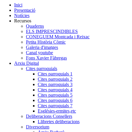
Inici
Presentació
Notícies
Recursos
Quaderns
ELS IMPRESCINDIBLES
CONEGUEM Montcada i Reixac
Petita Història Còmic
Galeria d'imatges
Canal youtube
Fons Xavier Fàbregas
Arxiu Digital
Cites parroquials
Cites parroquials 1
Cites parroquials 2
Cites parroquials 3
Cites parroquials 4
Cites parroquials 5
Cites parroquials 6
Cites parroquials 7
Esglésies-ermites,etc
Deliberacions Consellers
Llibretes deliberacions
Diversorium