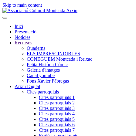
Skip to main content
Inici
Presentació
Notícies
Recursos
Quaderns
ELS IMPRESCINDIBLES
CONEGUEM Montcada i Reixac
Petita Història Còmic
Galeria d'imatges
Canal youtube
Fons Xavier Fàbregas
Arxiu Digital
Cites parroquials
Cites parroquials 1
Cites parroquials 2
Cites parroquials 3
Cites parroquials 4
Cites parroquials 5
Cites parroquials 6
Cites parroquials 7
Esglésies-ermites,etc