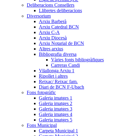
Deliberacions Consellers
Llibretes deliberacions
Diversorium
Arxiu Barberà
Arxiu Catedral BCN
Arxiu C-A
Arxiu Diocesà
Arxiu Notarial de BCN
Altres arxius
Bibliografia diversa
Vàries fonts bibliogràfiques
Carreras Candi
Vilallonga Arxiu 1
Ripollet i altres
Reixac/ Reixac fam.
Diari de BCN F-Ubach
Fons fotogràfic
Galeria imatges 1
Galeria imatges 2
Galeria imatges 3
Galeria imatges 4
Galeria imatges 5
Fons Municipal
Carpeta Municipal 1