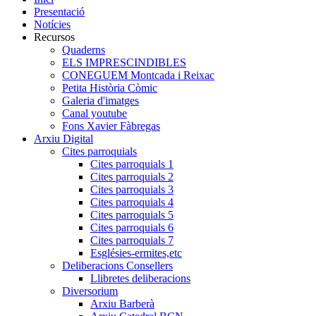
Presentació
Notícies
Recursos
Quaderns
ELS IMPRESCINDIBLES
CONEGUEM Montcada i Reixac
Petita Història Còmic
Galeria d'imatges
Canal youtube
Fons Xavier Fàbregas
Arxiu Digital
Cites parroquials
Cites parroquials 1
Cites parroquials 2
Cites parroquials 3
Cites parroquials 4
Cites parroquials 5
Cites parroquials 6
Cites parroquials 7
Esglésies-ermites,etc
Deliberacions Consellers
Llibretes deliberacions
Diversorium
Arxiu Barberà