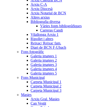
Arxiu Catedral BCN
Arxiu C-A
Arxiu Diocesà
Arxiu Notarial de BCN
Altres arxius
Bibliografia diversa
Vàries fonts bibliogràfiques
Carreras Candi
Vilallonga Arxiu 1
Ripollet i altres
Reixac/ Reixac fam.
Diari de BCN F-Ubach
Fons fotogràfic
Galeria imatges 1
Galeria imatges 2
Galeria imatges 3
Galeria imatges 4
Galeria imatges 5
Fons Municipal
Carpeta Municipal 1
Carpeta Municipal 2
Carpeta Municipal 3
Masies
Arxiu Gral. Masies
Can Vestit