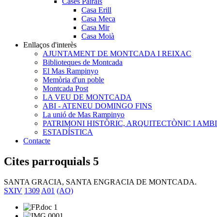
Cases Pairals
Casa Erill
Casa Meca
Casa Mir
Casa Moià
Enllaços d'interès
AJUNTAMENT DE MONTCADA I REIXAC
Biblioteques de Montcada
El Mas Rampinyo
Memòria d'un poble
Montcada Post
LA VEU DE MONTCADA
ABI - ATENEU DOMINGO FINS
La unió de Mas Rampinyo
PATRIMONI HISTÒRIC, ARQUITECTÒNIC I AMB
ESTADÍSTICA
Contacte
Cites parroquials 5
SANTA GRACIA, SANTA ENGRACIA DE MONTCADA.
SXIV
1309
A01
(AO)