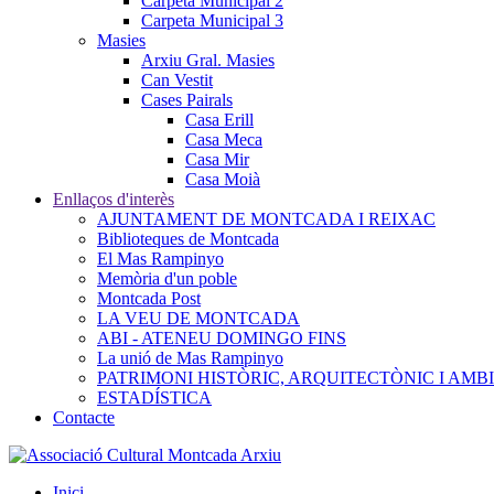
Carpeta Municipal 2
Carpeta Municipal 3
Masies
Arxiu Gral. Masies
Can Vestit
Cases Pairals
Casa Erill
Casa Meca
Casa Mir
Casa Moià
Enllaços d'interès
AJUNTAMENT DE MONTCADA I REIXAC
Biblioteques de Montcada
El Mas Rampinyo
Memòria d'un poble
Montcada Post
LA VEU DE MONTCADA
ABI - ATENEU DOMINGO FINS
La unió de Mas Rampinyo
PATRIMONI HISTÒRIC, ARQUITECTÒNIC I AMB
ESTADÍSTICA
Contacte
Inici