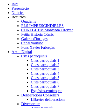
Inici
Presentació
Notícies
Recursos
Quaderns
ELS IMPRESCINDIBLES
CONEGUEM Montcada i Reixac
Petita Història Còmic
Galeria d'imatges
Canal youtube
Fons Xavier Fàbregas
Arxiu Digital
Cites parroquials
Cites parroquials 1
Cites parroquials 2
Cites parroquials 3
Cites parroquials 4
Cites parroquials 5
Cites parroquials 6
Cites parroquials 7
Esglésies-ermites,etc
Deliberacions Consellers
Llibretes deliberacions
Diversorium