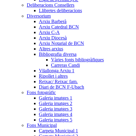
Deliberacions Consellers
Llibretes deliberacions
Diversorium
Arxiu Barberà
Arxiu Catedral BCN
Arxiu C-A
Arxiu Diocesà
Arxiu Notarial de BCN
Altres arxius
Bibliografia diversa
Vàries fonts bibliogràfiques
Carreras Candi
Vilallonga Arxiu 1
Ripollet i altres
Reixac/ Reixac fam.
Diari de BCN F-Ubach
Fons fotogràfic
Galeria imatges 1
Galeria imatges 2
Galeria imatges 3
Galeria imatges 4
Galeria imatges 5
Fons Municipal
Carpeta Municipal 1