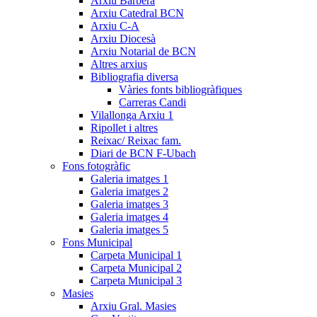
Arxiu Barberà
Arxiu Catedral BCN
Arxiu C-A
Arxiu Diocesà
Arxiu Notarial de BCN
Altres arxius
Bibliografia diversa
Vàries fonts bibliogràfiques
Carreras Candi
Vilallonga Arxiu 1
Ripollet i altres
Reixac/ Reixac fam.
Diari de BCN F-Ubach
Fons fotogràfic
Galeria imatges 1
Galeria imatges 2
Galeria imatges 3
Galeria imatges 4
Galeria imatges 5
Fons Municipal
Carpeta Municipal 1
Carpeta Municipal 2
Carpeta Municipal 3
Masies
Arxiu Gral. Masies