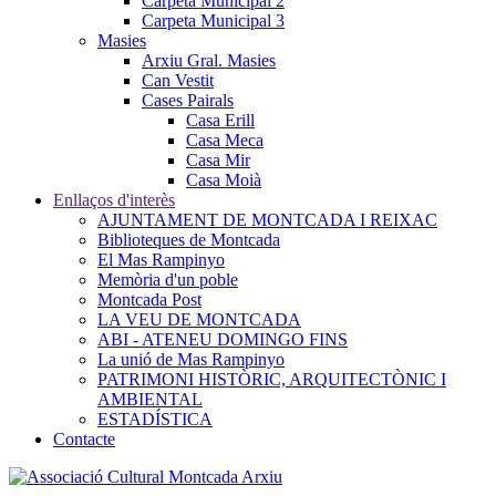
Carpeta Municipal 2
Carpeta Municipal 3
Masies
Arxiu Gral. Masies
Can Vestit
Cases Pairals
Casa Erill
Casa Meca
Casa Mir
Casa Moià
Enllaços d'interès
AJUNTAMENT DE MONTCADA I REIXAC
Biblioteques de Montcada
El Mas Rampinyo
Memòria d'un poble
Montcada Post
LA VEU DE MONTCADA
ABI - ATENEU DOMINGO FINS
La unió de Mas Rampinyo
PATRIMONI HISTÒRIC, ARQUITECTÒNIC I
AMBIENTAL
ESTADÍSTICA
Contacte