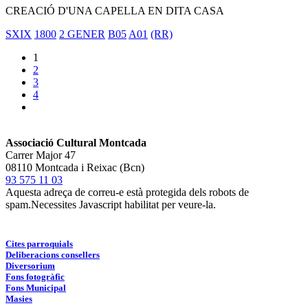
CREACIÓ D'UNA CAPELLA EN DITA CASA
SXIX
1800
2 GENER
B05
A01
(RR)
1
2
3
4
Associació Cultural Montcada
Carrer Major 47
08110 Montcada i Reixac (Bcn)
93 575 11 03
Aquesta adreça de correu-e està protegida dels robots de
spam.Necessites Javascript habilitat per veure-la.
Cites parroquials
Deliberacions consellers
Diversorium
Fons fotogràfic
Fons Municipal
Masies