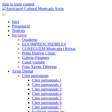
Skip to main content
Inici
Presentació
Notícies
Recursos
Quaderns
ELS IMPRESCINDIBLES
CONEGUEM Montcada i Reixac
Petita Història Còmic
Galeria d'imatges
Canal youtube
Fons Xavier Fàbregas
Arxiu Digital
Cites parroquials
Cites parroquials 1
Cites parroquials 2
Cites parroquials 3
Cites parroquials 4
Cites parroquials 5
Cites parroquials 6
Cites parroquials 7
Esglésies-ermites,etc