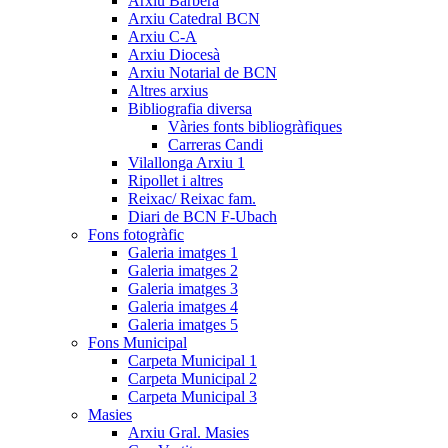
Arxiu Barberà
Arxiu Catedral BCN
Arxiu C-A
Arxiu Diocesà
Arxiu Notarial de BCN
Altres arxius
Bibliografia diversa
Vàries fonts bibliogràfiques
Carreras Candi
Vilallonga Arxiu 1
Ripollet i altres
Reixac/ Reixac fam.
Diari de BCN F-Ubach
Fons fotogràfic
Galeria imatges 1
Galeria imatges 2
Galeria imatges 3
Galeria imatges 4
Galeria imatges 5
Fons Municipal
Carpeta Municipal 1
Carpeta Municipal 2
Carpeta Municipal 3
Masies
Arxiu Gral. Masies