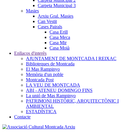
Carpeta Municipal 2
Carpeta Municipal 3
Masies
Arxiu Gral. Masies
Can Vestit
Cases Pairals
Casa Erill
Casa Meca
Casa Mir
Casa Moià
Enllaços d'interès
AJUNTAMENT DE MONTCADA I REIXAC
Biblioteques de Montcada
El Mas Rampinyo
Memòria d'un poble
Montcada Post
LA VEU DE MONTCADA
ABI - ATENEU DOMINGO FINS
La unió de Mas Rampinyo
PATRIMONI HISTÒRIC, ARQUITECTÒNIC I
AMBIENTAL
ESTADÍSTICA
Contacte