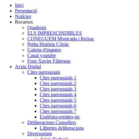
Inici
Presentació
Notícies
Recursos
Quaderns
ELS IMPRESCINDIBLES
CONEGUEM Montcada i Reixac
Petita Història Còmic
Galeria d'imatges
Canal youtube
Fons Xavier Fàbregas
Arxiu Digital
Cites parroquials
Cites parroquials 1
Cites parroquials 2
Cites parroquials 3
Cites parroquials 4
Cites parroquials 5
Cites parroquials 6
Cites parroquials 7
Esglésies-ermites,etc
Deliberacions Consellers
Llibretes deliberacions
Diversorium