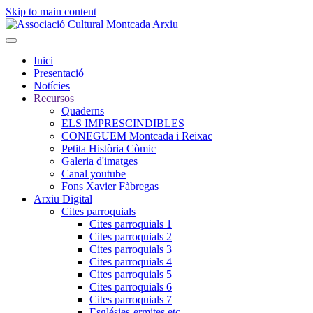
Skip to main content
Inici
Presentació
Notícies
Recursos
Quaderns
ELS IMPRESCINDIBLES
CONEGUEM Montcada i Reixac
Petita Història Còmic
Galeria d'imatges
Canal youtube
Fons Xavier Fàbregas
Arxiu Digital
Cites parroquials
Cites parroquials 1
Cites parroquials 2
Cites parroquials 3
Cites parroquials 4
Cites parroquials 5
Cites parroquials 6
Cites parroquials 7
Esglésies-ermites,etc