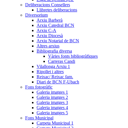
Deliberacions Consellers
Llibretes deliberacions
Diversorium
Arxiu Barberà
Arxiu Catedral BCN
Arxiu C-A
Arxiu Diocesà
Arxiu Notarial de BCN
Altres arxius
Bibliografia diversa
Vàries fonts bibliogràfiques
Carreras Candi
Vilallonga Arxiu 1
Ripollet i altres
Reixac/ Reixac fam.
Diari de BCN F-Ubach
Fons fotogràfic
Galeria imatges 1
Galeria imatges 2
Galeria imatges 3
Galeria imatges 4
Galeria imatges 5
Fons Municipal
Carpeta Municipal 1