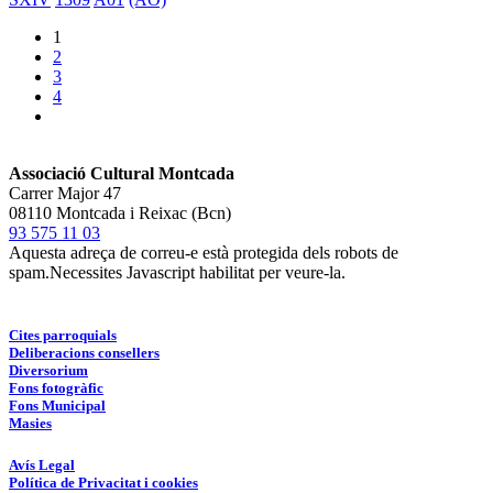
1
2
3
4
Associació Cultural Montcada
Carrer Major 47
08110 Montcada i Reixac (Bcn)
93 575 11 03
Aquesta adreça de correu-e està protegida dels robots de
spam.Necessites Javascript habilitat per veure-la.
Cites parroquials
Deliberacions consellers
Diversorium
Fons fotogràfic
Fons Municipal
Masies
Avís Legal
Política de Privacitat i cookies