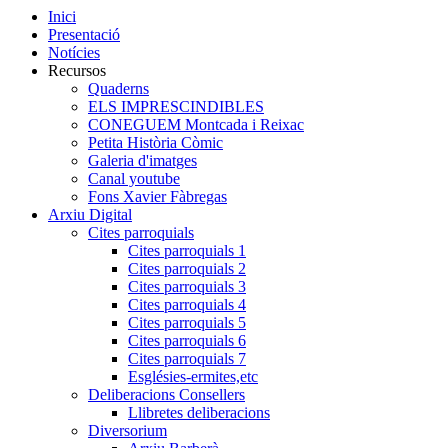
Inici
Presentació
Notícies
Recursos
Quaderns
ELS IMPRESCINDIBLES
CONEGUEM Montcada i Reixac
Petita Història Còmic
Galeria d'imatges
Canal youtube
Fons Xavier Fàbregas
Arxiu Digital
Cites parroquials
Cites parroquials 1
Cites parroquials 2
Cites parroquials 3
Cites parroquials 4
Cites parroquials 5
Cites parroquials 6
Cites parroquials 7
Esglésies-ermites,etc
Deliberacions Consellers
Llibretes deliberacions
Diversorium