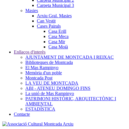
Carpeta Municipal 2
Carpeta Municipal 3
Masies
Arxiu Gral. Masies
Can Vestit
Cases Pairals
Casa Erill
Casa Meca
Casa Mir
Casa Moià
Enllaços d'interès
AJUNTAMENT DE MONTCADA I REIXAC
Biblioteques de Montcada
El Mas Rampinyo
Memòria d'un poble
Montcada Post
LA VEU DE MONTCADA
ABI - ATENEU DOMINGO FINS
La unió de Mas Rampinyo
PATRIMONI HISTÒRIC, ARQUITECTÒNIC I
AMBIENTAL
ESTADÍSTICA
Contacte