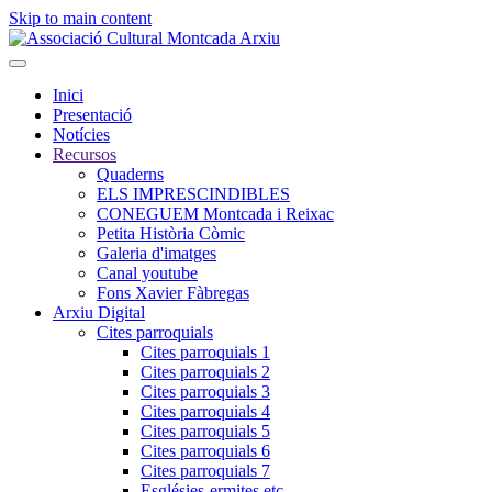
Skip to main content
Inici
Presentació
Notícies
Recursos
Quaderns
ELS IMPRESCINDIBLES
CONEGUEM Montcada i Reixac
Petita Història Còmic
Galeria d'imatges
Canal youtube
Fons Xavier Fàbregas
Arxiu Digital
Cites parroquials
Cites parroquials 1
Cites parroquials 2
Cites parroquials 3
Cites parroquials 4
Cites parroquials 5
Cites parroquials 6
Cites parroquials 7
Esglésies-ermites,etc