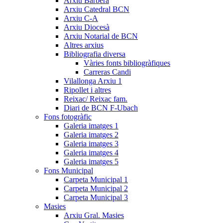
Arxiu Barberà
Arxiu Catedral BCN
Arxiu C-A
Arxiu Diocesà
Arxiu Notarial de BCN
Altres arxius
Bibliografia diversa
Vàries fonts bibliogràfiques
Carreras Candi
Vilallonga Arxiu 1
Ripollet i altres
Reixac/ Reixac fam.
Diari de BCN F-Ubach
Fons fotogràfic
Galeria imatges 1
Galeria imatges 2
Galeria imatges 3
Galeria imatges 4
Galeria imatges 5
Fons Municipal
Carpeta Municipal 1
Carpeta Municipal 2
Carpeta Municipal 3
Masies
Arxiu Gral. Masies