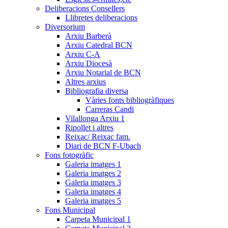
Deliberacions Consellers
Llibretes deliberacions
Diversorium
Arxiu Barberà
Arxiu Catedral BCN
Arxiu C-A
Arxiu Diocesà
Arxiu Notarial de BCN
Altres arxius
Bibliografia diversa
Vàries fonts bibliogràfiques
Carreras Candi
Vilallonga Arxiu 1
Ripollet i altres
Reixac/ Reixac fam.
Diari de BCN F-Ubach
Fons fotogràfic
Galeria imatges 1
Galeria imatges 2
Galeria imatges 3
Galeria imatges 4
Galeria imatges 5
Fons Municipal
Carpeta Municipal 1