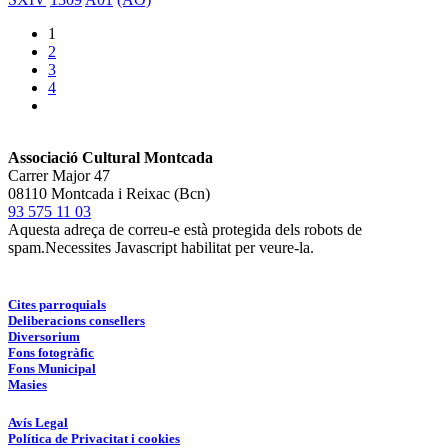
1
2
3
4
Associació Cultural Montcada
Carrer Major 47
08110 Montcada i Reixac (Bcn)
93 575 11 03
Aquesta adreça de correu-e està protegida dels robots de
spam.Necessites Javascript habilitat per veure-la.
Cites parroquials
Deliberacions consellers
Diversorium
Fons fotogràfic
Fons Municipal
Masies
Avís Legal
Política de Privacitat i cookies