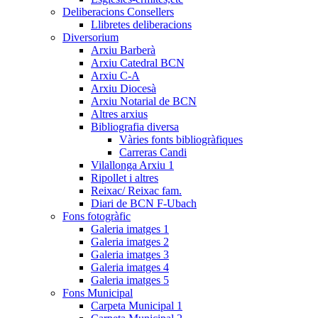
Deliberacions Consellers
Llibretes deliberacions
Diversorium
Arxiu Barberà
Arxiu Catedral BCN
Arxiu C-A
Arxiu Diocesà
Arxiu Notarial de BCN
Altres arxius
Bibliografia diversa
Vàries fonts bibliogràfiques
Carreras Candi
Vilallonga Arxiu 1
Ripollet i altres
Reixac/ Reixac fam.
Diari de BCN F-Ubach
Fons fotogràfic
Galeria imatges 1
Galeria imatges 2
Galeria imatges 3
Galeria imatges 4
Galeria imatges 5
Fons Municipal
Carpeta Municipal 1