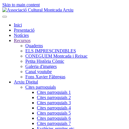
Skip to main content
Inici
Presentació
Notícies
Recursos
Quaderns
ELS IMPRESCINDIBLES
CONEGUEM Montcada i Reixac
Petita Història Còmic
Galeria d'imatges
Canal youtube
Fons Xavier Fàbregas
Arxiu Digital
Cites parroquials
Cites parroquials 1
Cites parroquials 2
Cites parroquials 3
Cites parroquials 4
Cites parroquials 5
Cites parroquials 6
Cites parroquials 7
Esglésies-ermites,etc