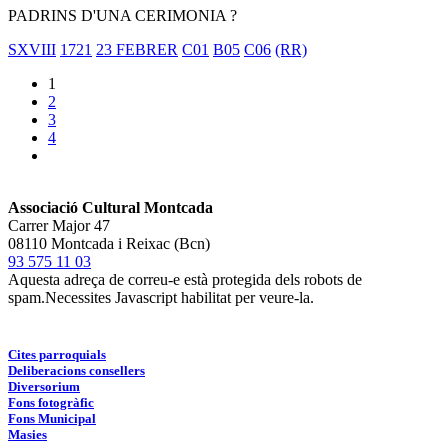
PADRINS D'UNA CERIMONIA ?
SXVIII
1721
23 FEBRER
C01
B05
C06
(RR)
1
2
3
4
Associació Cultural Montcada
Carrer Major 47
08110 Montcada i Reixac (Bcn)
93 575 11 03
Aquesta adreça de correu-e està protegida dels robots de
spam.Necessites Javascript habilitat per veure-la.
Cites parroquials
Deliberacions consellers
Diversorium
Fons fotogràfic
Fons Municipal
Masies