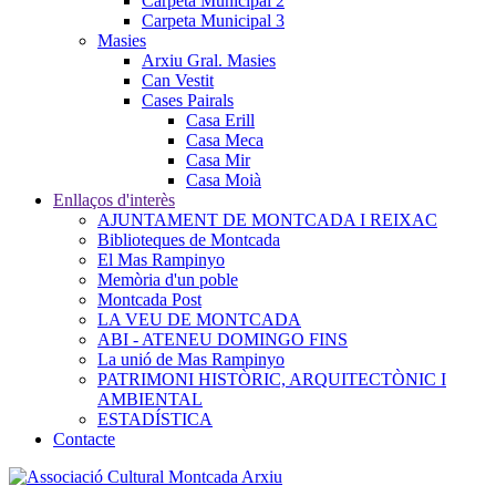
Carpeta Municipal 2
Carpeta Municipal 3
Masies
Arxiu Gral. Masies
Can Vestit
Cases Pairals
Casa Erill
Casa Meca
Casa Mir
Casa Moià
Enllaços d'interès
AJUNTAMENT DE MONTCADA I REIXAC
Biblioteques de Montcada
El Mas Rampinyo
Memòria d'un poble
Montcada Post
LA VEU DE MONTCADA
ABI - ATENEU DOMINGO FINS
La unió de Mas Rampinyo
PATRIMONI HISTÒRIC, ARQUITECTÒNIC I
AMBIENTAL
ESTADÍSTICA
Contacte