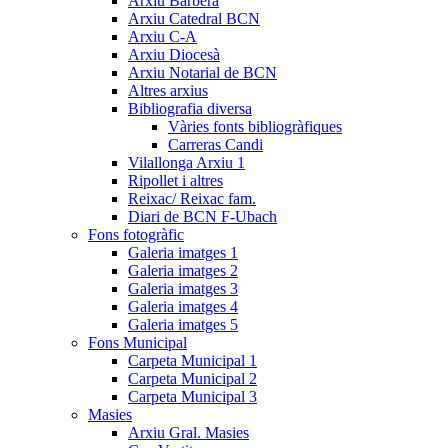
Arxiu Barberà
Arxiu Catedral BCN
Arxiu C-A
Arxiu Diocesà
Arxiu Notarial de BCN
Altres arxius
Bibliografia diversa
Vàries fonts bibliogràfiques
Carreras Candi
Vilallonga Arxiu 1
Ripollet i altres
Reixac/ Reixac fam.
Diari de BCN F-Ubach
Fons fotogràfic
Galeria imatges 1
Galeria imatges 2
Galeria imatges 3
Galeria imatges 4
Galeria imatges 5
Fons Municipal
Carpeta Municipal 1
Carpeta Municipal 2
Carpeta Municipal 3
Masies
Arxiu Gral. Masies