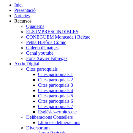
Inici
Presentació
Notícies
Recursos
Quaderns
ELS IMPRESCINDIBLES
CONEGUEM Montcada i Reixac
Petita Història Còmic
Galeria d'imatges
Canal youtube
Fons Xavier Fàbregas
Arxiu Digital
Cites parroquials
Cites parroquials 1
Cites parroquials 2
Cites parroquials 3
Cites parroquials 4
Cites parroquials 5
Cites parroquials 6
Cites parroquials 7
Esglésies-ermites,etc
Deliberacions Consellers
Llibretes deliberacions
Diversorium