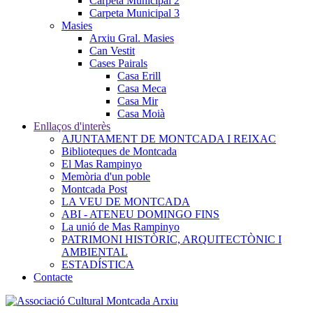
Carpeta Municipal 2
Carpeta Municipal 3
Masies
Arxiu Gral. Masies
Can Vestit
Cases Pairals
Casa Erill
Casa Meca
Casa Mir
Casa Moià
Enllaços d'interès
AJUNTAMENT DE MONTCADA I REIXAC
Biblioteques de Montcada
El Mas Rampinyo
Memòria d'un poble
Montcada Post
LA VEU DE MONTCADA
ABI - ATENEU DOMINGO FINS
La unió de Mas Rampinyo
PATRIMONI HISTÒRIC, ARQUITECTÒNIC I
AMBIENTAL
ESTADÍSTICA
Contacte