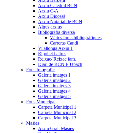
Arxiu Barberà
Arxiu Catedral BCN
Arxiu C-A
Arxiu Diocesà
Arxiu Notarial de BCN
Altres arxius
Bibliografia diversa
Vàries fonts bibliogràfiques
Carreras Candi
Vilallonga Arxiu 1
Ripollet i altres
Reixac/ Reixac fam.
Diari de BCN F-Ubach
Fons fotogràfic
Galeria imatges 1
Galeria imatges 2
Galeria imatges 3
Galeria imatges 4
Galeria imatges 5
Fons Municipal
Carpeta Municipal 1
Carpeta Municipal 2
Carpeta Municipal 3
Masies
Arxiu Gral. Masies