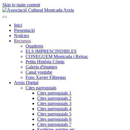
Skip to main content
Inici
Presentació
Notícies
Recursos
Quaderns
ELS IMPRESCINDIBLES
CONEGUEM Montcada i Reixac
Petita Història Còmic
Galeria d'imatges
Canal youtube
Fons Xavier Fàbregas
Arxiu Digital
Cites parroquials
Cites parroquials 1
Cites parroquials 2
Cites parroquials 3
Cites parroquials 4
Cites parroquials 5
Cites parroquials 6
Cites parroquials 7
Esglésies-ermites,etc