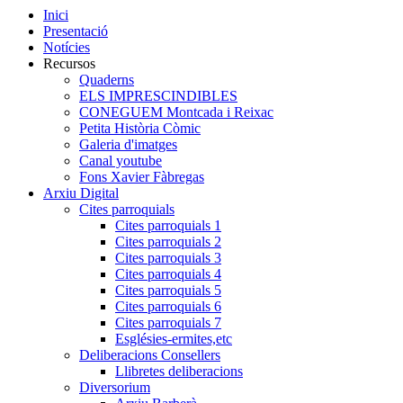
Inici
Presentació
Notícies
Recursos
Quaderns
ELS IMPRESCINDIBLES
CONEGUEM Montcada i Reixac
Petita Història Còmic
Galeria d'imatges
Canal youtube
Fons Xavier Fàbregas
Arxiu Digital
Cites parroquials
Cites parroquials 1
Cites parroquials 2
Cites parroquials 3
Cites parroquials 4
Cites parroquials 5
Cites parroquials 6
Cites parroquials 7
Esglésies-ermites,etc
Deliberacions Consellers
Llibretes deliberacions
Diversorium