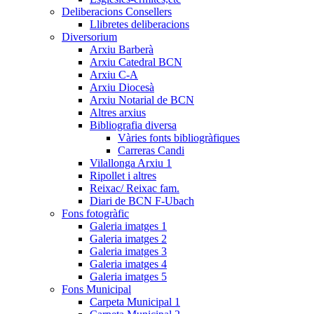
Deliberacions Consellers
Llibretes deliberacions
Diversorium
Arxiu Barberà
Arxiu Catedral BCN
Arxiu C-A
Arxiu Diocesà
Arxiu Notarial de BCN
Altres arxius
Bibliografia diversa
Vàries fonts bibliogràfiques
Carreras Candi
Vilallonga Arxiu 1
Ripollet i altres
Reixac/ Reixac fam.
Diari de BCN F-Ubach
Fons fotogràfic
Galeria imatges 1
Galeria imatges 2
Galeria imatges 3
Galeria imatges 4
Galeria imatges 5
Fons Municipal
Carpeta Municipal 1