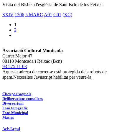
Visita del Bisbe a l'església de Sant Iscle de les Feixes.
SXIV
1306
5 MARÇ
A01
C01
(XC)
1
2
Associació Cultural Montcada
Carrer Major 47
08110 Montcada i Reixac (Bcn)
93 575 11 03
Aquesta adreça de correu-e està protegida dels robots de
spam.Necessites Javascript habilitat per veure-la.
Cites parroquials
Deliberacions consellers
Diversorium
Fons fotogràfic
Fons Municipal
Masies
Avís Legal