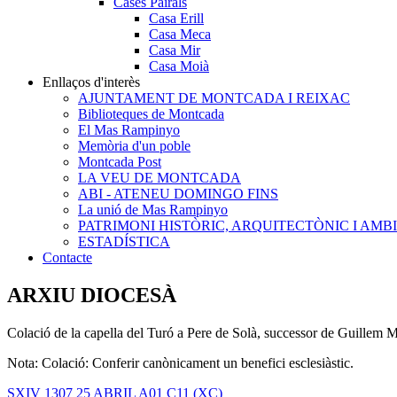
Cases Pairals
Casa Erill
Casa Meca
Casa Mir
Casa Moià
Enllaços d'interès
AJUNTAMENT DE MONTCADA I REIXAC
Biblioteques de Montcada
El Mas Rampinyo
Memòria d'un poble
Montcada Post
LA VEU DE MONTCADA
ABI - ATENEU DOMINGO FINS
La unió de Mas Rampinyo
PATRIMONI HISTÒRIC, ARQUITECTÒNIC I AMB
ESTADÍSTICA
Contacte
ARXIU DIOCESÀ
Colació de la capella del Turó a Pere de Solà, successor de Guillem
Nota: Colació: Conferir canònicament un benefici esclesiàstic.
SXIV
1307
25 ABRIL
A01
C11
(XC)