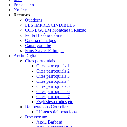
Presentació
Notícies
Recursos
Quaderns
ELS IMPRESCINDIBLES
CONEGUEM Montcada i Reixac
Petita Història Còmic
Galeria d'imatges
Canal youtube
Fons Xavier Fàbregas
Arxiu Digital
Cites parroquials
Cites parroquials 1
Cites parroquials 2
Cites parroquials 3
Cites parroquials 4
Cites parroquials 5
Cites parroquials 6
Cites parroquials 7
Esglésies-ermites,etc
Deliberacions Consellers
Llibretes deliberacions
Diversorium
Arxiu Barberà