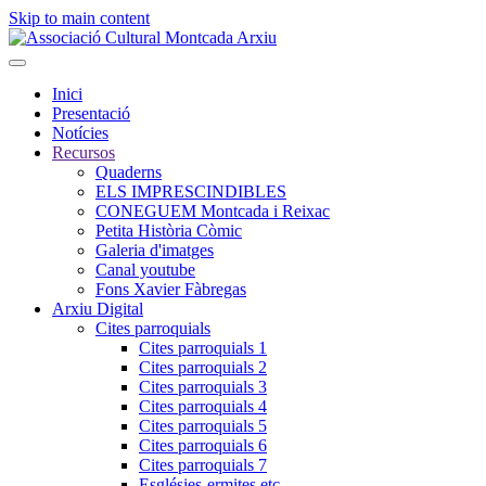
Skip to main content
Inici
Presentació
Notícies
Recursos
Quaderns
ELS IMPRESCINDIBLES
CONEGUEM Montcada i Reixac
Petita Història Còmic
Galeria d'imatges
Canal youtube
Fons Xavier Fàbregas
Arxiu Digital
Cites parroquials
Cites parroquials 1
Cites parroquials 2
Cites parroquials 3
Cites parroquials 4
Cites parroquials 5
Cites parroquials 6
Cites parroquials 7
Esglésies-ermites,etc