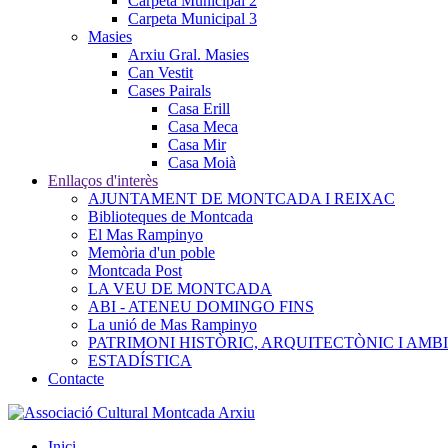
Carpeta Municipal 2
Carpeta Municipal 3
Masies
Arxiu Gral. Masies
Can Vestit
Cases Pairals
Casa Erill
Casa Meca
Casa Mir
Casa Moià
Enllaços d'interès
AJUNTAMENT DE MONTCADA I REIXAC
Biblioteques de Montcada
El Mas Rampinyo
Memòria d'un poble
Montcada Post
LA VEU DE MONTCADA
ABI - ATENEU DOMINGO FINS
La unió de Mas Rampinyo
PATRIMONI HISTÒRIC, ARQUITECTÒNIC I AMB
ESTADÍSTICA
Contacte
Inici