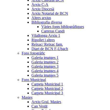
Arxiu Catedral BCN
Arxiu C-A
Arxiu Diocesà
Arxiu Notarial de BCN
Altres arxius
Bibliografia diversa
Vàries fonts bibliogràfiques
Carreras Candi
Vilallonga Arxiu 1
Ripollet i altres
Reixac/ Reixac fam.
Diari de BCN F-Ubach
Fons fotogràfic
Galeria imatges 1
Galeria imatges 2
Galeria imatges 3
Galeria imatges 4
Galeria imatges 5
Fons Municipal
Carpeta Municipal 1
Carpeta Municipal 2
Carpeta Municipal 3
Masies
Arxiu Gral. Masies
Can Vestit