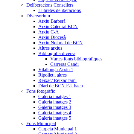
Deliberacions Consellers
Llibretes deliberacions
Diversorium
Arxiu Barberà
Arxiu Catedral BCN
Arxiu C-A
Arxiu Diocesà
Arxiu Notarial de BCN
Altres arxius
Bibliografia diversa
Vàries fonts bibliogràfiques
Carreras Candi
Vilallonga Arxiu 1
Ripollet i altres
Reixac/ Reixac fam.
Diari de BCN F-Ubach
Fons fotogràfic
Galeria imatges 1
Galeria imatges 2
Galeria imatges 3
Galeria imatges 4
Galeria imatges 5
Fons Municipal
Carpeta Municipal 1