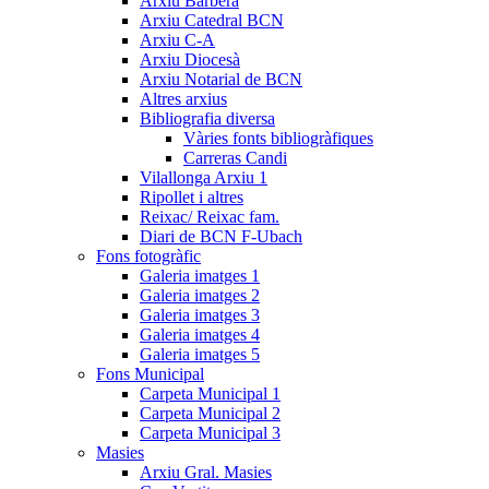
Arxiu Barberà
Arxiu Catedral BCN
Arxiu C-A
Arxiu Diocesà
Arxiu Notarial de BCN
Altres arxius
Bibliografia diversa
Vàries fonts bibliogràfiques
Carreras Candi
Vilallonga Arxiu 1
Ripollet i altres
Reixac/ Reixac fam.
Diari de BCN F-Ubach
Fons fotogràfic
Galeria imatges 1
Galeria imatges 2
Galeria imatges 3
Galeria imatges 4
Galeria imatges 5
Fons Municipal
Carpeta Municipal 1
Carpeta Municipal 2
Carpeta Municipal 3
Masies
Arxiu Gral. Masies