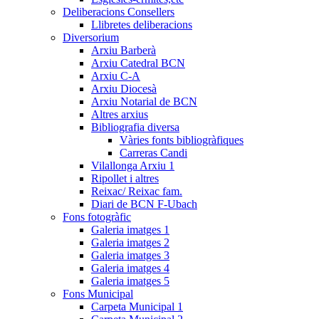
Deliberacions Consellers
Llibretes deliberacions
Diversorium
Arxiu Barberà
Arxiu Catedral BCN
Arxiu C-A
Arxiu Diocesà
Arxiu Notarial de BCN
Altres arxius
Bibliografia diversa
Vàries fonts bibliogràfiques
Carreras Candi
Vilallonga Arxiu 1
Ripollet i altres
Reixac/ Reixac fam.
Diari de BCN F-Ubach
Fons fotogràfic
Galeria imatges 1
Galeria imatges 2
Galeria imatges 3
Galeria imatges 4
Galeria imatges 5
Fons Municipal
Carpeta Municipal 1