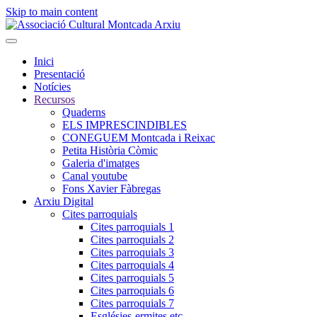
Skip to main content
Inici
Presentació
Notícies
Recursos
Quaderns
ELS IMPRESCINDIBLES
CONEGUEM Montcada i Reixac
Petita Història Còmic
Galeria d'imatges
Canal youtube
Fons Xavier Fàbregas
Arxiu Digital
Cites parroquials
Cites parroquials 1
Cites parroquials 2
Cites parroquials 3
Cites parroquials 4
Cites parroquials 5
Cites parroquials 6
Cites parroquials 7
Esglésies-ermites,etc