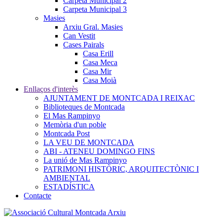
Carpeta Municipal 2
Carpeta Municipal 3
Masies
Arxiu Gral. Masies
Can Vestit
Cases Pairals
Casa Erill
Casa Meca
Casa Mir
Casa Moià
Enllaços d'interès
AJUNTAMENT DE MONTCADA I REIXAC
Biblioteques de Montcada
El Mas Rampinyo
Memòria d'un poble
Montcada Post
LA VEU DE MONTCADA
ABI - ATENEU DOMINGO FINS
La unió de Mas Rampinyo
PATRIMONI HISTÒRIC, ARQUITECTÒNIC I
AMBIENTAL
ESTADÍSTICA
Contacte