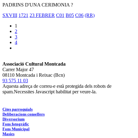
PADRINS D'UNA CERIMONIA ?
SXVIII
1721
23 FEBRER
C01
B05
C06
(RR)
1
2
3
4
Associació Cultural Montcada
Carrer Major 47
08110 Montcada i Reixac (Bcn)
93 575 11 03
Aquesta adreça de correu-e està protegida dels robots de
spam.Necessites Javascript habilitat per veure-la.
Cites parroquials
Deliberacions consellers
Diversorium
Fons fotogràfic
Fons Municipal
Masies