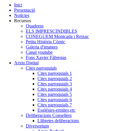
Inici
Presentació
Notícies
Recursos
Quaderns
ELS IMPRESCINDIBLES
CONEGUEM Montcada i Reixac
Petita Història Còmic
Galeria d'imatges
Canal youtube
Fons Xavier Fàbregas
Arxiu Digital
Cites parroquials
Cites parroquials 1
Cites parroquials 2
Cites parroquials 3
Cites parroquials 4
Cites parroquials 5
Cites parroquials 6
Cites parroquials 7
Esglésies-ermites,etc
Deliberacions Consellers
Llibretes deliberacions
Diversorium