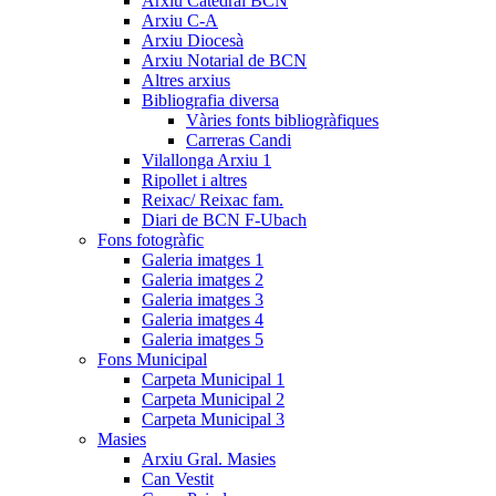
Arxiu Catedral BCN
Arxiu C-A
Arxiu Diocesà
Arxiu Notarial de BCN
Altres arxius
Bibliografia diversa
Vàries fonts bibliogràfiques
Carreras Candi
Vilallonga Arxiu 1
Ripollet i altres
Reixac/ Reixac fam.
Diari de BCN F-Ubach
Fons fotogràfic
Galeria imatges 1
Galeria imatges 2
Galeria imatges 3
Galeria imatges 4
Galeria imatges 5
Fons Municipal
Carpeta Municipal 1
Carpeta Municipal 2
Carpeta Municipal 3
Masies
Arxiu Gral. Masies
Can Vestit