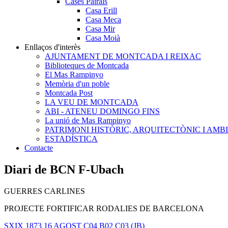
Cases Pairals
Casa Erill
Casa Meca
Casa Mir
Casa Moià
Enllaços d'interès
AJUNTAMENT DE MONTCADA I REIXAC
Biblioteques de Montcada
El Mas Rampinyo
Memòria d'un poble
Montcada Post
LA VEU DE MONTCADA
ABI - ATENEU DOMINGO FINS
La unió de Mas Rampinyo
PATRIMONI HISTÒRIC, ARQUITECTÒNIC I AMB
ESTADÍSTICA
Contacte
Diari de BCN F-Ubach
GUERRES CARLINES
PROJECTE FORTIFICAR RODALIES DE BARCELONA
SXIX
1873
16 AGOST
C04
B02
C03
(JB)