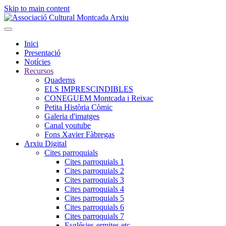
Skip to main content
Inici
Presentació
Notícies
Recursos
Quaderns
ELS IMPRESCINDIBLES
CONEGUEM Montcada i Reixac
Petita Història Còmic
Galeria d'imatges
Canal youtube
Fons Xavier Fàbregas
Arxiu Digital
Cites parroquials
Cites parroquials 1
Cites parroquials 2
Cites parroquials 3
Cites parroquials 4
Cites parroquials 5
Cites parroquials 6
Cites parroquials 7
Esglésies-ermites,etc