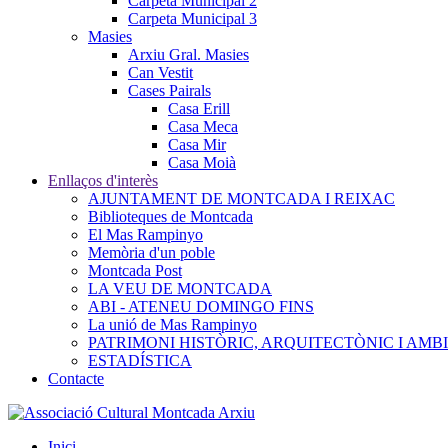
Carpeta Municipal 2
Carpeta Municipal 3
Masies
Arxiu Gral. Masies
Can Vestit
Cases Pairals
Casa Erill
Casa Meca
Casa Mir
Casa Moià
Enllaços d'interès
AJUNTAMENT DE MONTCADA I REIXAC
Biblioteques de Montcada
El Mas Rampinyo
Memòria d'un poble
Montcada Post
LA VEU DE MONTCADA
ABI - ATENEU DOMINGO FINS
La unió de Mas Rampinyo
PATRIMONI HISTÒRIC, ARQUITECTÒNIC I AMB
ESTADÍSTICA
Contacte
Inici