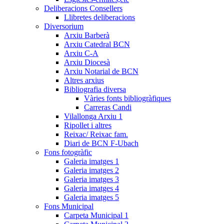
Deliberacions Consellers
Llibretes deliberacions
Diversorium
Arxiu Barberà
Arxiu Catedral BCN
Arxiu C-A
Arxiu Diocesà
Arxiu Notarial de BCN
Altres arxius
Bibliografia diversa
Vàries fonts bibliogràfiques
Carreras Candi
Vilallonga Arxiu 1
Ripollet i altres
Reixac/ Reixac fam.
Diari de BCN F-Ubach
Fons fotogràfic
Galeria imatges 1
Galeria imatges 2
Galeria imatges 3
Galeria imatges 4
Galeria imatges 5
Fons Municipal
Carpeta Municipal 1