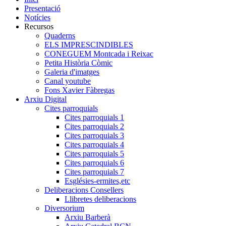
Presentació
Notícies
Recursos
Quaderns
ELS IMPRESCINDIBLES
CONEGUEM Montcada i Reixac
Petita Història Còmic
Galeria d'imatges
Canal youtube
Fons Xavier Fàbregas
Arxiu Digital
Cites parroquials
Cites parroquials 1
Cites parroquials 2
Cites parroquials 3
Cites parroquials 4
Cites parroquials 5
Cites parroquials 6
Cites parroquials 7
Esglésies-ermites,etc
Deliberacions Consellers
Llibretes deliberacions
Diversorium
Arxiu Barberà