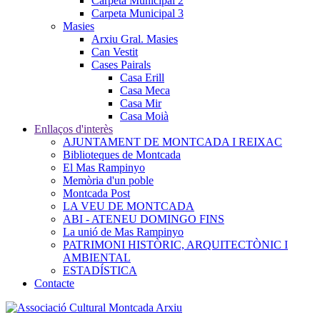
Carpeta Municipal 2
Carpeta Municipal 3
Masies
Arxiu Gral. Masies
Can Vestit
Cases Pairals
Casa Erill
Casa Meca
Casa Mir
Casa Moià
Enllaços d'interès
AJUNTAMENT DE MONTCADA I REIXAC
Biblioteques de Montcada
El Mas Rampinyo
Memòria d'un poble
Montcada Post
LA VEU DE MONTCADA
ABI - ATENEU DOMINGO FINS
La unió de Mas Rampinyo
PATRIMONI HISTÒRIC, ARQUITECTÒNIC I
AMBIENTAL
ESTADÍSTICA
Contacte