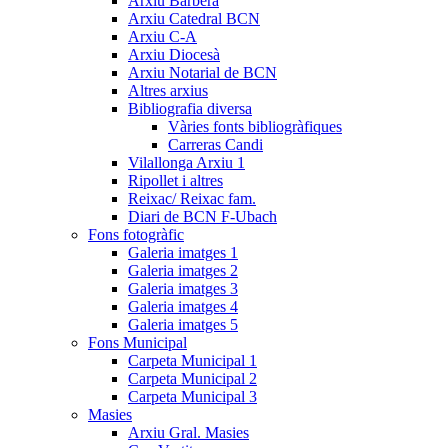
Arxiu Barberà
Arxiu Catedral BCN
Arxiu C-A
Arxiu Diocesà
Arxiu Notarial de BCN
Altres arxius
Bibliografia diversa
Vàries fonts bibliogràfiques
Carreras Candi
Vilallonga Arxiu 1
Ripollet i altres
Reixac/ Reixac fam.
Diari de BCN F-Ubach
Fons fotogràfic
Galeria imatges 1
Galeria imatges 2
Galeria imatges 3
Galeria imatges 4
Galeria imatges 5
Fons Municipal
Carpeta Municipal 1
Carpeta Municipal 2
Carpeta Municipal 3
Masies
Arxiu Gral. Masies