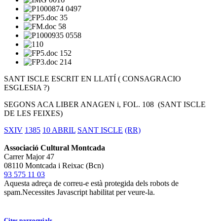
SANT ISCLE ESCRIT EN LLATÍ ( CONSAGRACIO
ESGLESIA ?)
SEGONS ACA LIBER ANAGEN i, FOL. 108 (SANT ISCLE
DE LES FEIXES)
SXIV
1385
10 ABRIL
SANT ISCLE
(RR)
Associació Cultural Montcada
Carrer Major 47
08110 Montcada i Reixac (Bcn)
93 575 11 03
Aquesta adreça de correu-e està protegida dels robots de
spam.Necessites Javascript habilitat per veure-la.
Cites parroquials