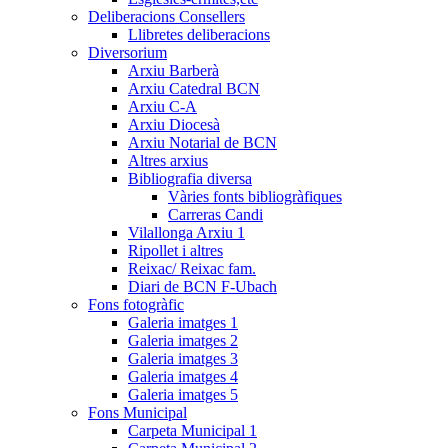
Deliberacions Consellers
Llibretes deliberacions
Diversorium
Arxiu Barberà
Arxiu Catedral BCN
Arxiu C-A
Arxiu Diocesà
Arxiu Notarial de BCN
Altres arxius
Bibliografia diversa
Vàries fonts bibliogràfiques
Carreras Candi
Vilallonga Arxiu 1
Ripollet i altres
Reixac/ Reixac fam.
Diari de BCN F-Ubach
Fons fotogràfic
Galeria imatges 1
Galeria imatges 2
Galeria imatges 3
Galeria imatges 4
Galeria imatges 5
Fons Municipal
Carpeta Municipal 1