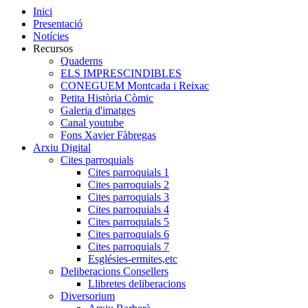
Inici
Presentació
Notícies
Recursos
Quaderns
ELS IMPRESCINDIBLES
CONEGUEM Montcada i Reixac
Petita Història Còmic
Galeria d'imatges
Canal youtube
Fons Xavier Fàbregas
Arxiu Digital
Cites parroquials
Cites parroquials 1
Cites parroquials 2
Cites parroquials 3
Cites parroquials 4
Cites parroquials 5
Cites parroquials 6
Cites parroquials 7
Esglésies-ermites,etc
Deliberacions Consellers
Llibretes deliberacions
Diversorium