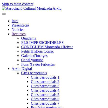
Skip to main content
Inici
Presentació
Notícies
Recursos
Quaderns
ELS IMPRESCINDIBLES
CONEGUEM Montcada i Reixac
Petita Història Còmic
Galeria d'imatges
Canal youtube
Fons Xavier Fàbregas
Arxiu Digital
Cites parroquials
Cites parroquials 1
Cites parroquials 2
Cites parroquials 3
Cites parroquials 4
Cites parroquials 5
Cites parroquials 6
Cites parroquials 7
Esglésies-ermites,etc