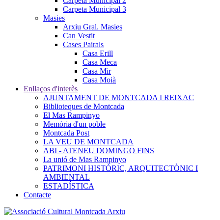
Carpeta Municipal 2
Carpeta Municipal 3
Masies
Arxiu Gral. Masies
Can Vestit
Cases Pairals
Casa Erill
Casa Meca
Casa Mir
Casa Moià
Enllaços d'interès
AJUNTAMENT DE MONTCADA I REIXAC
Biblioteques de Montcada
El Mas Rampinyo
Memòria d'un poble
Montcada Post
LA VEU DE MONTCADA
ABI - ATENEU DOMINGO FINS
La unió de Mas Rampinyo
PATRIMONI HISTÒRIC, ARQUITECTÒNIC I
AMBIENTAL
ESTADÍSTICA
Contacte