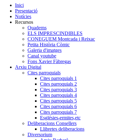
Inici
Presentació
Notícies
Recursos
Quaderns
ELS IMPRESCINDIBLES
CONEGUEM Montcada i Reixac
Petita Història Còmic
Galeria d'imatges
Canal youtube
Fons Xavier Fàbregas
Arxiu Digital
Cites parroquials
Cites parroquials 1
Cites parroquials 2
Cites parroquials 3
Cites parroquials 4
Cites parroquials 5
Cites parroquials 6
Cites parroquials 7
Esglésies-ermites,etc
Deliberacions Consellers
Llibretes deliberacions
Diversorium