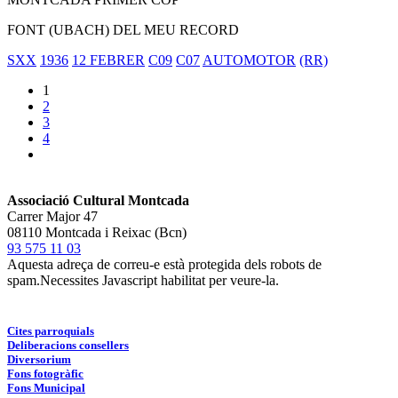
FONT (UBACH) DEL MEU RECORD
SXX
1936
12 FEBRER
C09
C07
AUTOMOTOR
(RR)
1
2
3
4
Associació Cultural Montcada
Carrer Major 47
08110 Montcada i Reixac (Bcn)
93 575 11 03
Aquesta adreça de correu-e està protegida dels robots de
spam.Necessites Javascript habilitat per veure-la.
Cites parroquials
Deliberacions consellers
Diversorium
Fons fotogràfic
Fons Municipal