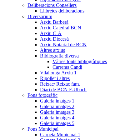
Deliberacions Consellers
Llibretes deliberacions
Diversorium
Arxiu Barberà
Arxiu Catedral BCN
Arxiu C-A
Arxiu Diocesà
Arxiu Notarial de BCN
Altres arxius
Bibliografia diversa
Vàries fonts bibliogràfiques
Carreras Candi
Vilallonga Arxiu 1
Ripollet i altres
Reixac/ Reixac fam.
Diari de BCN F-Ubach
Fons fotogràfic
Galeria imatges 1
Galeria imatges 2
Galeria imatges 3
Galeria imatges 4
Galeria imatges 5
Fons Municipal
Carpeta Municipal 1