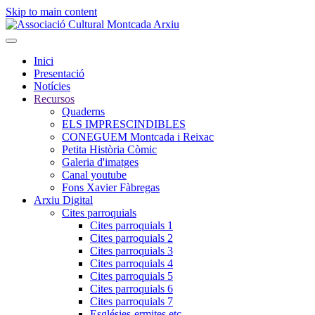
Skip to main content
Inici
Presentació
Notícies
Recursos
Quaderns
ELS IMPRESCINDIBLES
CONEGUEM Montcada i Reixac
Petita Història Còmic
Galeria d'imatges
Canal youtube
Fons Xavier Fàbregas
Arxiu Digital
Cites parroquials
Cites parroquials 1
Cites parroquials 2
Cites parroquials 3
Cites parroquials 4
Cites parroquials 5
Cites parroquials 6
Cites parroquials 7
Esglésies-ermites,etc