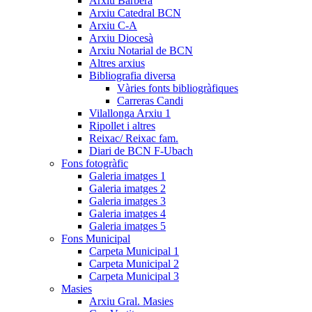
Arxiu Barberà
Arxiu Catedral BCN
Arxiu C-A
Arxiu Diocesà
Arxiu Notarial de BCN
Altres arxius
Bibliografia diversa
Vàries fonts bibliogràfiques
Carreras Candi
Vilallonga Arxiu 1
Ripollet i altres
Reixac/ Reixac fam.
Diari de BCN F-Ubach
Fons fotogràfic
Galeria imatges 1
Galeria imatges 2
Galeria imatges 3
Galeria imatges 4
Galeria imatges 5
Fons Municipal
Carpeta Municipal 1
Carpeta Municipal 2
Carpeta Municipal 3
Masies
Arxiu Gral. Masies