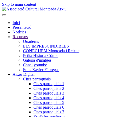
Skip to main content
Inici
Presentació
Notícies
Recursos
Quaderns
ELS IMPRESCINDIBLES
CONEGUEM Montcada i Reixac
Petita Història Còmic
Galeria d'imatges
Canal youtube
Fons Xavier Fàbregas
Arxiu Digital
Cites parroquials
Cites parroquials 1
Cites parroquials 2
Cites parroquials 3
Cites parroquials 4
Cites parroquials 5
Cites parroquials 6
Cites parroquials 7
Esglésies-ermites,etc