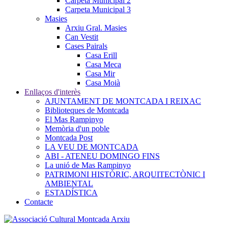
Carpeta Municipal 2
Carpeta Municipal 3
Masies
Arxiu Gral. Masies
Can Vestit
Cases Pairals
Casa Erill
Casa Meca
Casa Mir
Casa Moià
Enllaços d'interès
AJUNTAMENT DE MONTCADA I REIXAC
Biblioteques de Montcada
El Mas Rampinyo
Memòria d'un poble
Montcada Post
LA VEU DE MONTCADA
ABI - ATENEU DOMINGO FINS
La unió de Mas Rampinyo
PATRIMONI HISTÒRIC, ARQUITECTÒNIC I
AMBIENTAL
ESTADÍSTICA
Contacte