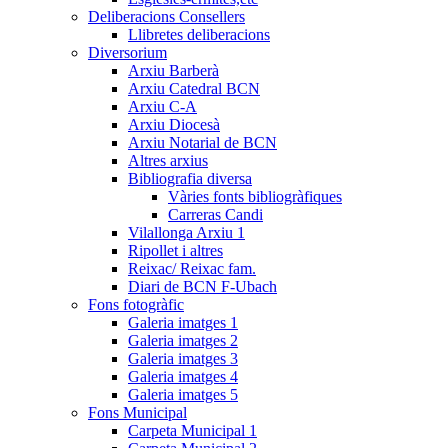
Deliberacions Consellers
Llibretes deliberacions
Diversorium
Arxiu Barberà
Arxiu Catedral BCN
Arxiu C-A
Arxiu Diocesà
Arxiu Notarial de BCN
Altres arxius
Bibliografia diversa
Vàries fonts bibliogràfiques
Carreras Candi
Vilallonga Arxiu 1
Ripollet i altres
Reixac/ Reixac fam.
Diari de BCN F-Ubach
Fons fotogràfic
Galeria imatges 1
Galeria imatges 2
Galeria imatges 3
Galeria imatges 4
Galeria imatges 5
Fons Municipal
Carpeta Municipal 1