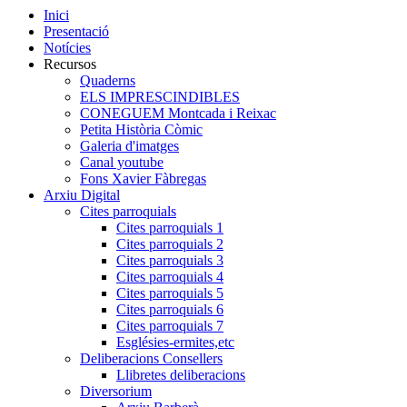
Inici
Presentació
Notícies
Recursos
Quaderns
ELS IMPRESCINDIBLES
CONEGUEM Montcada i Reixac
Petita Història Còmic
Galeria d'imatges
Canal youtube
Fons Xavier Fàbregas
Arxiu Digital
Cites parroquials
Cites parroquials 1
Cites parroquials 2
Cites parroquials 3
Cites parroquials 4
Cites parroquials 5
Cites parroquials 6
Cites parroquials 7
Esglésies-ermites,etc
Deliberacions Consellers
Llibretes deliberacions
Diversorium