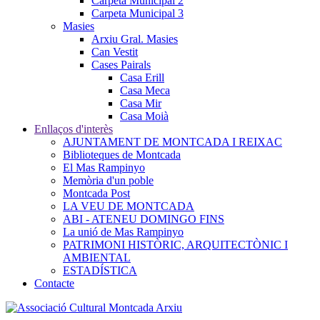
Carpeta Municipal 2
Carpeta Municipal 3
Masies
Arxiu Gral. Masies
Can Vestit
Cases Pairals
Casa Erill
Casa Meca
Casa Mir
Casa Moià
Enllaços d'interès
AJUNTAMENT DE MONTCADA I REIXAC
Biblioteques de Montcada
El Mas Rampinyo
Memòria d'un poble
Montcada Post
LA VEU DE MONTCADA
ABI - ATENEU DOMINGO FINS
La unió de Mas Rampinyo
PATRIMONI HISTÒRIC, ARQUITECTÒNIC I
AMBIENTAL
ESTADÍSTICA
Contacte