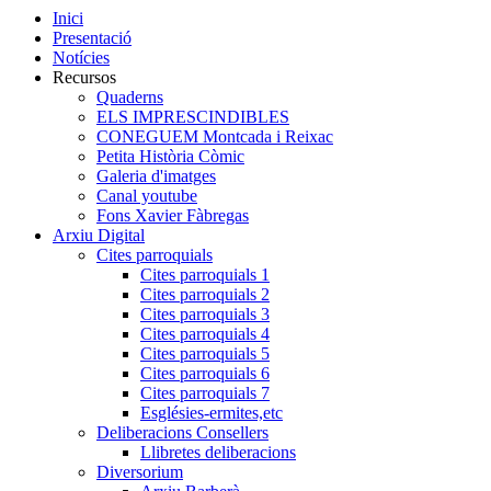
Inici
Presentació
Notícies
Recursos
Quaderns
ELS IMPRESCINDIBLES
CONEGUEM Montcada i Reixac
Petita Història Còmic
Galeria d'imatges
Canal youtube
Fons Xavier Fàbregas
Arxiu Digital
Cites parroquials
Cites parroquials 1
Cites parroquials 2
Cites parroquials 3
Cites parroquials 4
Cites parroquials 5
Cites parroquials 6
Cites parroquials 7
Esglésies-ermites,etc
Deliberacions Consellers
Llibretes deliberacions
Diversorium