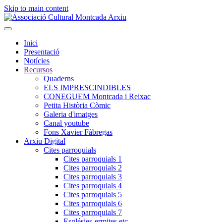
Skip to main content
Inici
Presentació
Notícies
Recursos
Quaderns
ELS IMPRESCINDIBLES
CONEGUEM Montcada i Reixac
Petita Història Còmic
Galeria d'imatges
Canal youtube
Fons Xavier Fàbregas
Arxiu Digital
Cites parroquials
Cites parroquials 1
Cites parroquials 2
Cites parroquials 3
Cites parroquials 4
Cites parroquials 5
Cites parroquials 6
Cites parroquials 7
Esglésies-ermites,etc