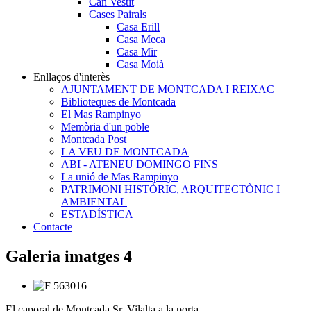
Can Vestit
Cases Pairals
Casa Erill
Casa Meca
Casa Mir
Casa Moià
Enllaços d'interès
AJUNTAMENT DE MONTCADA I REIXAC
Biblioteques de Montcada
El Mas Rampinyo
Memòria d'un poble
Montcada Post
LA VEU DE MONTCADA
ABI - ATENEU DOMINGO FINS
La unió de Mas Rampinyo
PATRIMONI HISTÒRIC, ARQUITECTÒNIC I
AMBIENTAL
ESTADÍSTICA
Contacte
Galeria imatges 4
El caporal de Montcada Sr. Vilalta a la porta