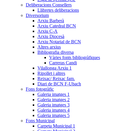
Deliberacions Consellers
Llibretes deliberacions
Diversorium
Arxiu Barberà
Arxiu Catedral BCN
Arxiu C-A
Arxiu Diocesà
Arxiu Notarial de BCN
Altres arxius
Bibliografia diversa
Vàries fonts bibliogràfiques
Carreras Candi
Vilallonga Arxiu 1
Ripollet i altres
Reixac/ Reixac fam.
Diari de BCN F-Ubach
Fons fotogràfic
Galeria imatges 1
Galeria imatges 2
Galeria imatges 3
Galeria imatges 4
Galeria imatges 5
Fons Municipal
Carpeta Municipal 1