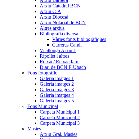
Arxiu Barberà
Arxiu Catedral BCN
Arxiu C-A
Arxiu Diocesà
Arxiu Notarial de BCN
Altres arxius
Bibliografia diversa
Vàries fonts bibliogràfiques
Carreras Candi
Vilallonga Arxiu 1
Ripollet i altres
Reixac/ Reixac fam.
Diari de BCN F-Ubach
Fons fotogràfic
Galeria imatges 1
Galeria imatges 2
Galeria imatges 3
Galeria imatges 4
Galeria imatges 5
Fons Municipal
Carpeta Municipal 1
Carpeta Municipal 2
Carpeta Municipal 3
Masies
Arxiu Gral. Masies