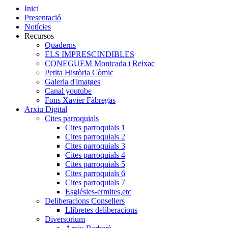
Inici
Presentació
Notícies
Recursos
Quaderns
ELS IMPRESCINDIBLES
CONEGUEM Montcada i Reixac
Petita Història Còmic
Galeria d'imatges
Canal youtube
Fons Xavier Fàbregas
Arxiu Digital
Cites parroquials
Cites parroquials 1
Cites parroquials 2
Cites parroquials 3
Cites parroquials 4
Cites parroquials 5
Cites parroquials 6
Cites parroquials 7
Esglésies-ermites,etc
Deliberacions Consellers
Llibretes deliberacions
Diversorium