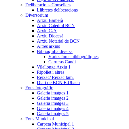
Deliberacions Consellers
Llibretes deliberacions
Diversorium
Arxiu Barberà
Arxiu Catedral BCN
Arxiu C-A
Arxiu Diocesà
Arxiu Notarial de BCN
Altres arxius
Bibliografia diversa
Vàries fonts bibliogràfiques
Carreras Candi
Vilallonga Arxiu 1
Ripollet i altres
Reixac/ Reixac fam.
Diari de BCN F-Ubach
Fons fotogràfic
Galeria imatges 1
Galeria imatges 2
Galeria imatges 3
Galeria imatges 4
Galeria imatges 5
Fons Municipal
Carpeta Municipal 1