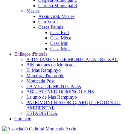
Carpeta Municipal 2
Carpeta Municipal 3
Masies
Arxiu Gral. Masies
Can Vestit
Cases Pairals
Casa Erill
Casa Meca
Casa Mir
Casa Moià
Enllaços d'interès
AJUNTAMENT DE MONTCADA I REIXAC
Biblioteques de Montcada
El Mas Rampinyo
Memòria d'un poble
Montcada Post
LA VEU DE MONTCADA
ABI - ATENEU DOMINGO FINS
La unió de Mas Rampinyo
PATRIMONI HISTÒRIC, ARQUITECTÒNIC I
AMBIENTAL
ESTADÍSTICA
Contacte