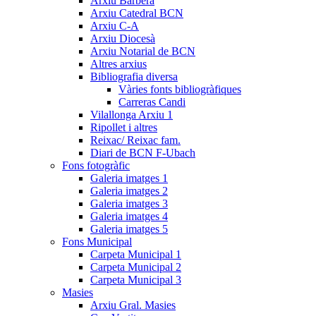
Arxiu Barberà
Arxiu Catedral BCN
Arxiu C-A
Arxiu Diocesà
Arxiu Notarial de BCN
Altres arxius
Bibliografia diversa
Vàries fonts bibliogràfiques
Carreras Candi
Vilallonga Arxiu 1
Ripollet i altres
Reixac/ Reixac fam.
Diari de BCN F-Ubach
Fons fotogràfic
Galeria imatges 1
Galeria imatges 2
Galeria imatges 3
Galeria imatges 4
Galeria imatges 5
Fons Municipal
Carpeta Municipal 1
Carpeta Municipal 2
Carpeta Municipal 3
Masies
Arxiu Gral. Masies