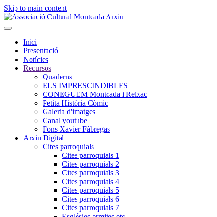
Skip to main content
Inici
Presentació
Notícies
Recursos
Quaderns
ELS IMPRESCINDIBLES
CONEGUEM Montcada i Reixac
Petita Història Còmic
Galeria d'imatges
Canal youtube
Fons Xavier Fàbregas
Arxiu Digital
Cites parroquials
Cites parroquials 1
Cites parroquials 2
Cites parroquials 3
Cites parroquials 4
Cites parroquials 5
Cites parroquials 6
Cites parroquials 7
Esglésies-ermites,etc