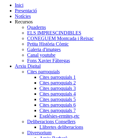
Inici
Presentació
Notícies
Recursos
Quaderns
ELS IMPRESCINDIBLES
CONEGUEM Montcada i Reixac
Petita Història Còmic
Galeria d'imatges
Canal youtube
Fons Xavier Fàbregas
Arxiu Digital
Cites parroquials
Cites parroquials 1
Cites parroquials 2
Cites parroquials 3
Cites parroquials 4
Cites parroquials 5
Cites parroquials 6
Cites parroquials 7
Esglésies-ermites,etc
Deliberacions Consellers
Llibretes deliberacions
Diversorium