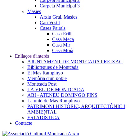
Carpeta Municipal 2
Carpeta Municipal 3
Masies
Arxiu Gral. Masies
Can Vestit
Cases Pairals
Casa Erill
Casa Meca
Casa Mir
Casa Moià
Enllaços d'interès
AJUNTAMENT DE MONTCADA I REIXAC
Biblioteques de Montcada
El Mas Rampinyo
Memòria d'un poble
Montcada Post
LA VEU DE MONTCADA
ABI - ATENEU DOMINGO FINS
La unió de Mas Rampinyo
PATRIMONI HISTÒRIC, ARQUITECTÒNIC I
AMBIENTAL
ESTADÍSTICA
Contacte