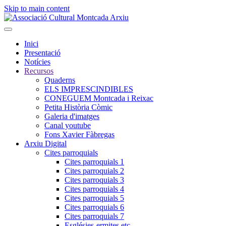
Skip to main content
Inici
Presentació
Notícies
Recursos
Quaderns
ELS IMPRESCINDIBLES
CONEGUEM Montcada i Reixac
Petita Història Còmic
Galeria d'imatges
Canal youtube
Fons Xavier Fàbregas
Arxiu Digital
Cites parroquials
Cites parroquials 1
Cites parroquials 2
Cites parroquials 3
Cites parroquials 4
Cites parroquials 5
Cites parroquials 6
Cites parroquials 7
Esglésies-ermites,etc