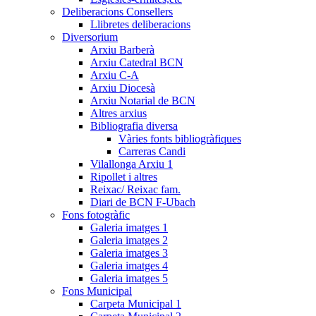
Deliberacions Consellers
Llibretes deliberacions
Diversorium
Arxiu Barberà
Arxiu Catedral BCN
Arxiu C-A
Arxiu Diocesà
Arxiu Notarial de BCN
Altres arxius
Bibliografia diversa
Vàries fonts bibliogràfiques
Carreras Candi
Vilallonga Arxiu 1
Ripollet i altres
Reixac/ Reixac fam.
Diari de BCN F-Ubach
Fons fotogràfic
Galeria imatges 1
Galeria imatges 2
Galeria imatges 3
Galeria imatges 4
Galeria imatges 5
Fons Municipal
Carpeta Municipal 1