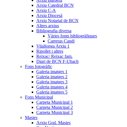
Arxiu Barberà
Arxiu Catedral BCN
Arxiu C-A
Arxiu Diocesà
Arxiu Notarial de BCN
Altres arxius
Bibliografia diversa
Vàries fonts bibliogràfiques
Carreras Candi
Vilallonga Arxiu 1
Ripollet i altres
Reixac/ Reixac fam.
Diari de BCN F-Ubach
Fons fotogràfic
Galeria imatges 1
Galeria imatges 2
Galeria imatges 3
Galeria imatges 4
Galeria imatges 5
Fons Municipal
Carpeta Municipal 1
Carpeta Municipal 2
Carpeta Municipal 3
Masies
Arxiu Gral. Masies