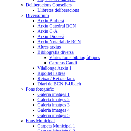
Deliberacions Consellers
Llibretes deliberacions
Diversorium
Arxiu Barberà
Arxiu Catedral BCN
Arxiu C-A
Arxiu Diocesà
Arxiu Notarial de BCN
Altres arxius
Bibliografia diversa
Vàries fonts bibliogràfiques
Carreras Candi
Vilallonga Arxiu 1
Ripollet i altres
Reixac/ Reixac fam.
Diari de BCN F-Ubach
Fons fotogràfic
Galeria imatges 1
Galeria imatges 2
Galeria imatges 3
Galeria imatges 4
Galeria imatges 5
Fons Municipal
Carpeta Municipal 1