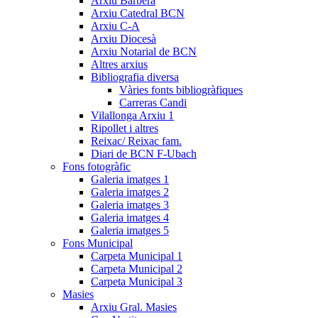
Arxiu Barberà
Arxiu Catedral BCN
Arxiu C-A
Arxiu Diocesà
Arxiu Notarial de BCN
Altres arxius
Bibliografia diversa
Vàries fonts bibliogràfiques
Carreras Candi
Vilallonga Arxiu 1
Ripollet i altres
Reixac/ Reixac fam.
Diari de BCN F-Ubach
Fons fotogràfic
Galeria imatges 1
Galeria imatges 2
Galeria imatges 3
Galeria imatges 4
Galeria imatges 5
Fons Municipal
Carpeta Municipal 1
Carpeta Municipal 2
Carpeta Municipal 3
Masies
Arxiu Gral. Masies