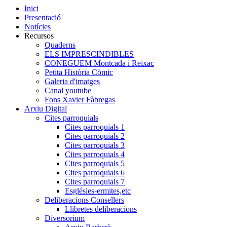
Inici
Presentació
Notícies
Recursos
Quaderns
ELS IMPRESCINDIBLES
CONEGUEM Montcada i Reixac
Petita Història Còmic
Galeria d'imatges
Canal youtube
Fons Xavier Fàbregas
Arxiu Digital
Cites parroquials
Cites parroquials 1
Cites parroquials 2
Cites parroquials 3
Cites parroquials 4
Cites parroquials 5
Cites parroquials 6
Cites parroquials 7
Esglésies-ermites,etc
Deliberacions Consellers
Llibretes deliberacions
Diversorium