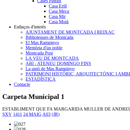
Cases Pairals
Casa Erill
Casa Meca
Casa Mir
Casa Moià
Enllaços d'interès
AJUNTAMENT DE MONTCADA I REIXAC
Biblioteques de Montcada
El Mas Rampinyo
Memòria d'un poble
Montcada Post
LA VEU DE MONTCADA
ABI - ATENEU DOMINGO FINS
La unió de Mas Rampinyo
PATRIMONI HISTÒRIC, ARQUITECTÒNIC I AMB
ESTADÍSTICA
Contacte
Carpeta Municipal 1
ESTABLIMENT QUE FA MARGARIDA MULLER DE ANDREU
SXV
1411
24 MAIG
A03
(JR)