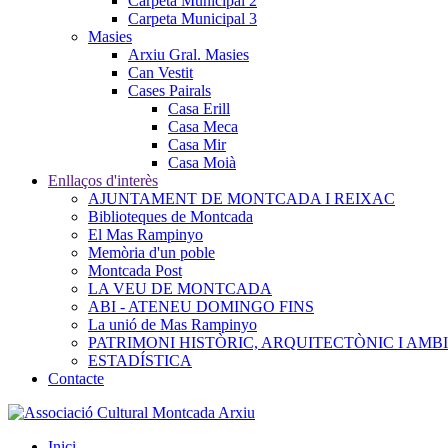
Carpeta Municipal 2
Carpeta Municipal 3
Masies
Arxiu Gral. Masies
Can Vestit
Cases Pairals
Casa Erill
Casa Meca
Casa Mir
Casa Moià
Enllaços d'interès
AJUNTAMENT DE MONTCADA I REIXAC
Biblioteques de Montcada
El Mas Rampinyo
Memòria d'un poble
Montcada Post
LA VEU DE MONTCADA
ABI - ATENEU DOMINGO FINS
La unió de Mas Rampinyo
PATRIMONI HISTÒRIC, ARQUITECTÒNIC I AMB
ESTADÍSTICA
Contacte
Inici