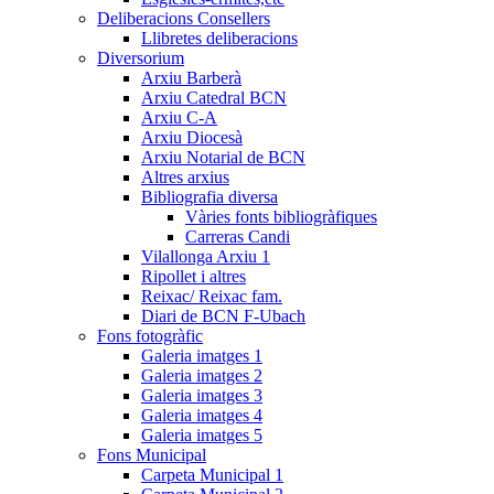
Deliberacions Consellers
Llibretes deliberacions
Diversorium
Arxiu Barberà
Arxiu Catedral BCN
Arxiu C-A
Arxiu Diocesà
Arxiu Notarial de BCN
Altres arxius
Bibliografia diversa
Vàries fonts bibliogràfiques
Carreras Candi
Vilallonga Arxiu 1
Ripollet i altres
Reixac/ Reixac fam.
Diari de BCN F-Ubach
Fons fotogràfic
Galeria imatges 1
Galeria imatges 2
Galeria imatges 3
Galeria imatges 4
Galeria imatges 5
Fons Municipal
Carpeta Municipal 1