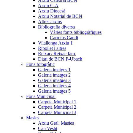
Arxiu Catedral BCN
Arxiu C-A
Arxiu Diocesà
Arxiu Notarial de BCN
Altres arxius
Bibliografia diversa
Vàries fonts bibliogràfiques
Carreras Candi
Vilallonga Arxiu 1
Ripollet i altres
Reixac/ Reixac fam.
Diari de BCN F-Ubach
Fons fotogràfic
Galeria imatges 1
Galeria imatges 2
Galeria imatges 3
Galeria imatges 4
Galeria imatges 5
Fons Municipal
Carpeta Municipal 1
Carpeta Municipal 2
Carpeta Municipal 3
Masies
Arxiu Gral. Masies
Can Vestit