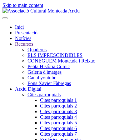
Skip to main content
Inici
Presentació
Notícies
Recursos
Quaderns
ELS IMPRESCINDIBLES
CONEGUEM Montcada i Reixac
Petita Història Còmic
Galeria d'imatges
Canal youtube
Fons Xavier Fàbregas
Arxiu Digital
Cites parroquials
Cites parroquials 1
Cites parroquials 2
Cites parroquials 3
Cites parroquials 4
Cites parroquials 5
Cites parroquials 6
Cites parroquials 7
Esglésies-ermites,etc