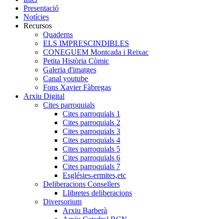
Presentació
Notícies
Recursos
Quaderns
ELS IMPRESCINDIBLES
CONEGUEM Montcada i Reixac
Petita Història Còmic
Galeria d'imatges
Canal youtube
Fons Xavier Fàbregas
Arxiu Digital
Cites parroquials
Cites parroquials 1
Cites parroquials 2
Cites parroquials 3
Cites parroquials 4
Cites parroquials 5
Cites parroquials 6
Cites parroquials 7
Esglésies-ermites,etc
Deliberacions Consellers
Llibretes deliberacions
Diversorium
Arxiu Barberà