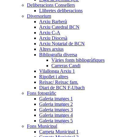
Deliberacions Consellers
Llibretes deliberacions
Diversorium
Arxiu Barberà
Arxiu Catedral BCN
Arxiu C-A
Arxiu Diocesà
Arxiu Notarial de BCN
Altres arxius
Bibliografia diversa
Vàries fonts bibliogràfiques
Carreras Candi
Vilallonga Arxiu 1
Ripollet i altres
Reixac/ Reixac fam.
Diari de BCN F-Ubach
Fons fotogràfic
Galeria imatges 1
Galeria imatges 2
Galeria imatges 3
Galeria imatges 4
Galeria imatges 5
Fons Municipal
Carpeta Municipal 1