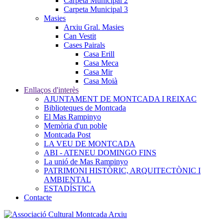
Carpeta Municipal 2
Carpeta Municipal 3
Masies
Arxiu Gral. Masies
Can Vestit
Cases Pairals
Casa Erill
Casa Meca
Casa Mir
Casa Moià
Enllaços d'interès
AJUNTAMENT DE MONTCADA I REIXAC
Biblioteques de Montcada
El Mas Rampinyo
Memòria d'un poble
Montcada Post
LA VEU DE MONTCADA
ABI - ATENEU DOMINGO FINS
La unió de Mas Rampinyo
PATRIMONI HISTÒRIC, ARQUITECTÒNIC I
AMBIENTAL
ESTADÍSTICA
Contacte