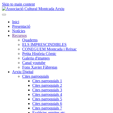
Skip to main content
Inici
Presentació
Notícies
Recursos
Quaderns
ELS IMPRESCINDIBLES
CONEGUEM Montcada i Reixac
Petita Història Còmic
Galeria d'imatges
Canal youtube
Fons Xavier Fàbregas
Arxiu Digital
Cites parroquials
Cites parroquials 1
Cites parroquials 2
Cites parroquials 3
Cites parroquials 4
Cites parroquials 5
Cites parroquials 6
Cites parroquials 7
Esglésies-ermites,etc