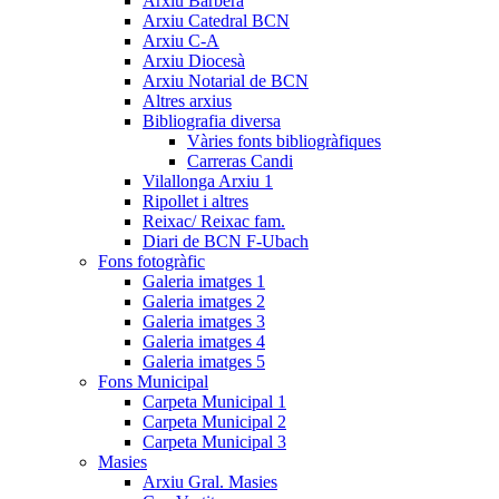
Arxiu Barberà
Arxiu Catedral BCN
Arxiu C-A
Arxiu Diocesà
Arxiu Notarial de BCN
Altres arxius
Bibliografia diversa
Vàries fonts bibliogràfiques
Carreras Candi
Vilallonga Arxiu 1
Ripollet i altres
Reixac/ Reixac fam.
Diari de BCN F-Ubach
Fons fotogràfic
Galeria imatges 1
Galeria imatges 2
Galeria imatges 3
Galeria imatges 4
Galeria imatges 5
Fons Municipal
Carpeta Municipal 1
Carpeta Municipal 2
Carpeta Municipal 3
Masies
Arxiu Gral. Masies