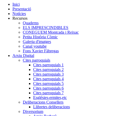
Inici
Presentació
Notícies
Recursos
Quaderns
ELS IMPRESCINDIBLES
CONEGUEM Montcada i Reixac
Petita Història Còmic
Galeria d'imatges
Canal youtube
Fons Xavier Fàbregas
Arxiu Digital
Cites parroquials
Cites parroquials 1
Cites parroquials 2
Cites parroquials 3
Cites parroquials 4
Cites parroquials 5
Cites parroquials 6
Cites parroquials 7
Esglésies-ermites,etc
Deliberacions Consellers
Llibretes deliberacions
Diversorium