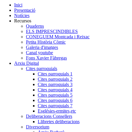
Inici
Presentació
Notícies
Recursos
Quaderns
ELS IMPRESCINDIBLES
CONEGUEM Montcada i Reixac
Petita Història Còmic
Galeria d'imatges
Canal youtube
Fons Xavier Fàbregas
Arxiu Digital
Cites parroquials
Cites parroquials 1
Cites parroquials 2
Cites parroquials 3
Cites parroquials 4
Cites parroquials 5
Cites parroquials 6
Cites parroquials 7
Esglésies-ermites,etc
Deliberacions Consellers
Llibretes deliberacions
Diversorium