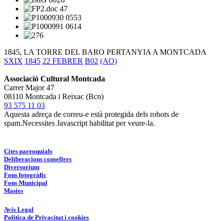
1845, LA TORRE DEL BARO PERTANYIA A MONTCADA
SXIX
1845
22 FEBRER
B02
(AO)
Associació Cultural Montcada
Carrer Major 47
08110 Montcada i Reixac (Bcn)
93 575 11 03
Aquesta adreça de correu-e està protegida dels robots de
spam.Necessites Javascript habilitat per veure-la.
Cites parroquials
Deliberacions consellers
Diversorium
Fons fotogràfic
Fons Municipal
Masies
Avís Legal
Política de Privacitat i cookies