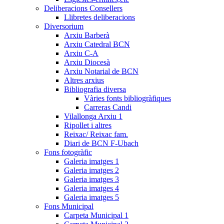
Deliberacions Consellers
Llibretes deliberacions
Diversorium
Arxiu Barberà
Arxiu Catedral BCN
Arxiu C-A
Arxiu Diocesà
Arxiu Notarial de BCN
Altres arxius
Bibliografia diversa
Vàries fonts bibliogràfiques
Carreras Candi
Vilallonga Arxiu 1
Ripollet i altres
Reixac/ Reixac fam.
Diari de BCN F-Ubach
Fons fotogràfic
Galeria imatges 1
Galeria imatges 2
Galeria imatges 3
Galeria imatges 4
Galeria imatges 5
Fons Municipal
Carpeta Municipal 1