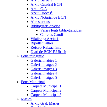
Arxiu Barberà
Arxiu Catedral BCN
Arxiu C-A
Arxiu Diocesà
Arxiu Notarial de BCN
Altres arxius
Bibliografia diversa
Vàries fonts bibliogràfiques
Carreras Candi
Vilallonga Arxiu 1
Ripollet i altres
Reixac/ Reixac fam.
Diari de BCN F-Ubach
Fons fotogràfic
Galeria imatges 1
Galeria imatges 2
Galeria imatges 3
Galeria imatges 4
Galeria imatges 5
Fons Municipal
Carpeta Municipal 1
Carpeta Municipal 2
Carpeta Municipal 3
Masies
Arxiu Gral. Masies