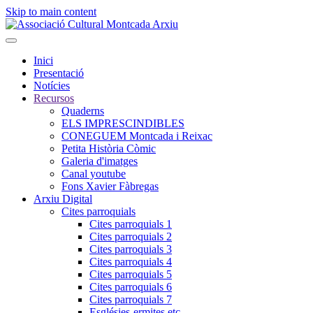
Skip to main content
Inici
Presentació
Notícies
Recursos
Quaderns
ELS IMPRESCINDIBLES
CONEGUEM Montcada i Reixac
Petita Història Còmic
Galeria d'imatges
Canal youtube
Fons Xavier Fàbregas
Arxiu Digital
Cites parroquials
Cites parroquials 1
Cites parroquials 2
Cites parroquials 3
Cites parroquials 4
Cites parroquials 5
Cites parroquials 6
Cites parroquials 7
Esglésies-ermites,etc