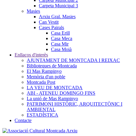
Carpeta Municipal 2
Carpeta Municipal 3
Masies
Arxiu Gral. Masies
Can Vestit
Cases Pairals
Casa Erill
Casa Meca
Casa Mir
Casa Moià
Enllaços d'interès
AJUNTAMENT DE MONTCADA I REIXAC
Biblioteques de Montcada
El Mas Rampinyo
Memòria d'un poble
Montcada Post
LA VEU DE MONTCADA
ABI - ATENEU DOMINGO FINS
La unió de Mas Rampinyo
PATRIMONI HISTÒRIC, ARQUITECTÒNIC I
AMBIENTAL
ESTADÍSTICA
Contacte