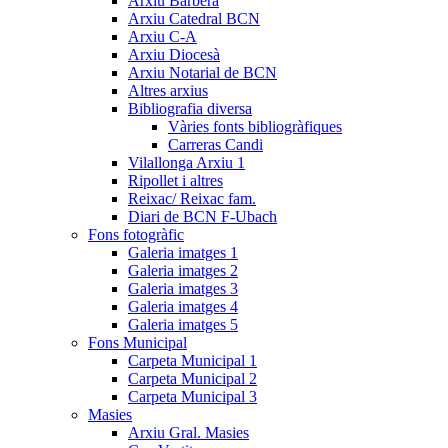
Arxiu Barberà
Arxiu Catedral BCN
Arxiu C-A
Arxiu Diocesà
Arxiu Notarial de BCN
Altres arxius
Bibliografia diversa
Vàries fonts bibliogràfiques
Carreras Candi
Vilallonga Arxiu 1
Ripollet i altres
Reixac/ Reixac fam.
Diari de BCN F-Ubach
Fons fotogràfic
Galeria imatges 1
Galeria imatges 2
Galeria imatges 3
Galeria imatges 4
Galeria imatges 5
Fons Municipal
Carpeta Municipal 1
Carpeta Municipal 2
Carpeta Municipal 3
Masies
Arxiu Gral. Masies