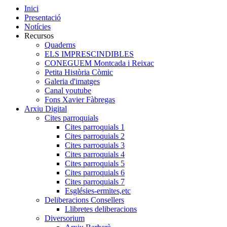
Inici
Presentació
Notícies
Recursos
Quaderns
ELS IMPRESCINDIBLES
CONEGUEM Montcada i Reixac
Petita Història Còmic
Galeria d'imatges
Canal youtube
Fons Xavier Fàbregas
Arxiu Digital
Cites parroquials
Cites parroquials 1
Cites parroquials 2
Cites parroquials 3
Cites parroquials 4
Cites parroquials 5
Cites parroquials 6
Cites parroquials 7
Esglésies-ermites,etc
Deliberacions Consellers
Llibretes deliberacions
Diversorium