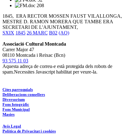
1845, ERA RECTOR MOSSEN FAUST VILALLONGA,
MESTRE D. RAMON MORERA QUE TAMBE ERA
SECRETARI DE L'AJUNTAMENT,
SXIX
1845
26 MARÇ
B02
(AO)
Associació Cultural Montcada
Carrer Major 47
08110 Montcada i Reixac (Bcn)
93 575 11 03
Aquesta adreça de correu-e està protegida dels robots de
spam.Necessites Javascript habilitat per veure-la.
Cites parroquials
Deliberacions consellers
Diversorium
Fons fotogràfic
Fons Municipal
Masies
Avís Legal
Política de Privacitat i cookies