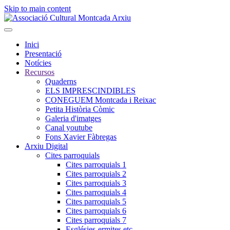
Skip to main content
Inici
Presentació
Notícies
Recursos
Quaderns
ELS IMPRESCINDIBLES
CONEGUEM Montcada i Reixac
Petita Història Còmic
Galeria d'imatges
Canal youtube
Fons Xavier Fàbregas
Arxiu Digital
Cites parroquials
Cites parroquials 1
Cites parroquials 2
Cites parroquials 3
Cites parroquials 4
Cites parroquials 5
Cites parroquials 6
Cites parroquials 7
Esglésies-ermites,etc