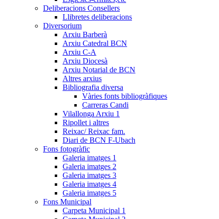
Deliberacions Consellers
Llibretes deliberacions
Diversorium
Arxiu Barberà
Arxiu Catedral BCN
Arxiu C-A
Arxiu Diocesà
Arxiu Notarial de BCN
Altres arxius
Bibliografia diversa
Vàries fonts bibliogràfiques
Carreras Candi
Vilallonga Arxiu 1
Ripollet i altres
Reixac/ Reixac fam.
Diari de BCN F-Ubach
Fons fotogràfic
Galeria imatges 1
Galeria imatges 2
Galeria imatges 3
Galeria imatges 4
Galeria imatges 5
Fons Municipal
Carpeta Municipal 1