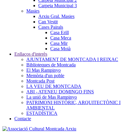
Carpeta Municipal 2
Carpeta Municipal 3
Masies
Arxiu Gral. Masies
Can Vestit
Cases Pairals
Casa Erill
Casa Meca
Casa Mir
Casa Moià
Enllaços d'interès
AJUNTAMENT DE MONTCADA I REIXAC
Biblioteques de Montcada
El Mas Rampinyo
Memòria d'un poble
Montcada Post
LA VEU DE MONTCADA
ABI - ATENEU DOMINGO FINS
La unió de Mas Rampinyo
PATRIMONI HISTÒRIC, ARQUITECTÒNIC I
AMBIENTAL
ESTADÍSTICA
Contacte