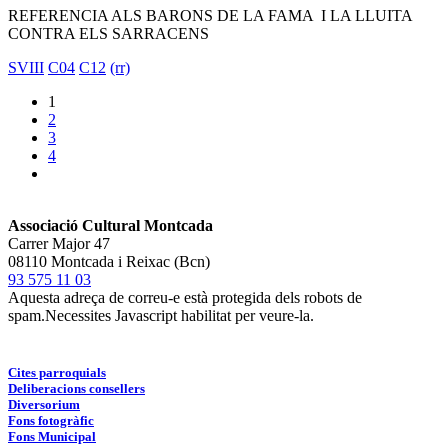
REFERENCIA ALS BARONS DE LA FAMA I LA LLUITA
CONTRA ELS SARRACENS
SVIII
C04
C12
(rr)
1
2
3
4
Associació Cultural Montcada
Carrer Major 47
08110 Montcada i Reixac (Bcn)
93 575 11 03
Aquesta adreça de correu-e està protegida dels robots de
spam.Necessites Javascript habilitat per veure-la.
Cites parroquials
Deliberacions consellers
Diversorium
Fons fotogràfic
Fons Municipal