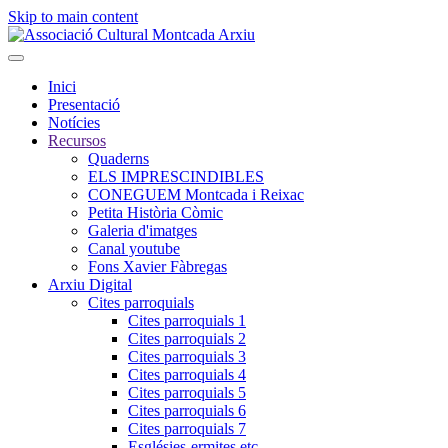
Skip to main content
Inici
Presentació
Notícies
Recursos
Quaderns
ELS IMPRESCINDIBLES
CONEGUEM Montcada i Reixac
Petita Història Còmic
Galeria d'imatges
Canal youtube
Fons Xavier Fàbregas
Arxiu Digital
Cites parroquials
Cites parroquials 1
Cites parroquials 2
Cites parroquials 3
Cites parroquials 4
Cites parroquials 5
Cites parroquials 6
Cites parroquials 7
Esglésies-ermites,etc