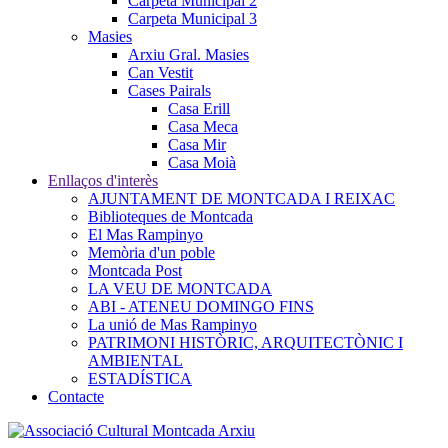
Carpeta Municipal 2
Carpeta Municipal 3
Masies
Arxiu Gral. Masies
Can Vestit
Cases Pairals
Casa Erill
Casa Meca
Casa Mir
Casa Moià
Enllaços d'interès
AJUNTAMENT DE MONTCADA I REIXAC
Biblioteques de Montcada
El Mas Rampinyo
Memòria d'un poble
Montcada Post
LA VEU DE MONTCADA
ABI - ATENEU DOMINGO FINS
La unió de Mas Rampinyo
PATRIMONI HISTÒRIC, ARQUITECTÒNIC I
AMBIENTAL
ESTADÍSTICA
Contacte