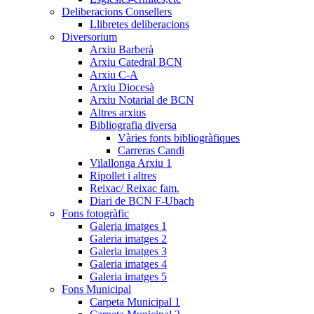
Deliberacions Consellers
Llibretes deliberacions
Diversorium
Arxiu Barberà
Arxiu Catedral BCN
Arxiu C-A
Arxiu Diocesà
Arxiu Notarial de BCN
Altres arxius
Bibliografia diversa
Vàries fonts bibliogràfiques
Carreras Candi
Vilallonga Arxiu 1
Ripollet i altres
Reixac/ Reixac fam.
Diari de BCN F-Ubach
Fons fotogràfic
Galeria imatges 1
Galeria imatges 2
Galeria imatges 3
Galeria imatges 4
Galeria imatges 5
Fons Municipal
Carpeta Municipal 1