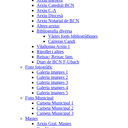
Arxiu Barberà
Arxiu Catedral BCN
Arxiu C-A
Arxiu Diocesà
Arxiu Notarial de BCN
Altres arxius
Bibliografia diversa
Vàries fonts bibliogràfiques
Carreras Candi
Vilallonga Arxiu 1
Ripollet i altres
Reixac/ Reixac fam.
Diari de BCN F-Ubach
Fons fotogràfic
Galeria imatges 1
Galeria imatges 2
Galeria imatges 3
Galeria imatges 4
Galeria imatges 5
Fons Municipal
Carpeta Municipal 1
Carpeta Municipal 2
Carpeta Municipal 3
Masies
Arxiu Gral. Masies