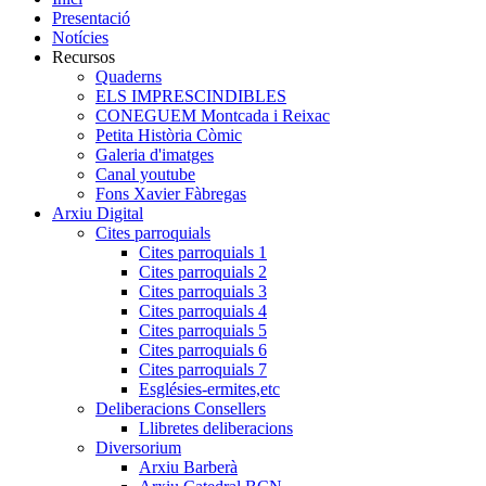
Presentació
Notícies
Recursos
Quaderns
ELS IMPRESCINDIBLES
CONEGUEM Montcada i Reixac
Petita Història Còmic
Galeria d'imatges
Canal youtube
Fons Xavier Fàbregas
Arxiu Digital
Cites parroquials
Cites parroquials 1
Cites parroquials 2
Cites parroquials 3
Cites parroquials 4
Cites parroquials 5
Cites parroquials 6
Cites parroquials 7
Esglésies-ermites,etc
Deliberacions Consellers
Llibretes deliberacions
Diversorium
Arxiu Barberà