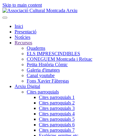
Skip to main content
Inici
Presentació
Notícies
Recursos
Quaderns
ELS IMPRESCINDIBLES
CONEGUEM Montcada i Reixac
Petita Història Còmic
Galeria d'imatges
Canal youtube
Fons Xavier Fàbregas
Arxiu Digital
Cites parroquials
Cites parroquials 1
Cites parroquials 2
Cites parroquials 3
Cites parroquials 4
Cites parroquials 5
Cites parroquials 6
Cites parroquials 7
Esglésies-ermites,etc