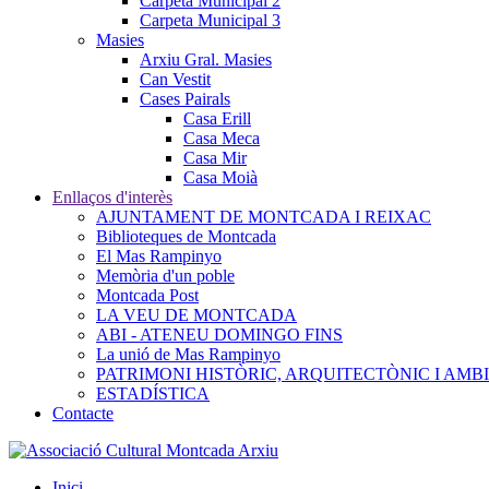
Carpeta Municipal 2
Carpeta Municipal 3
Masies
Arxiu Gral. Masies
Can Vestit
Cases Pairals
Casa Erill
Casa Meca
Casa Mir
Casa Moià
Enllaços d'interès
AJUNTAMENT DE MONTCADA I REIXAC
Biblioteques de Montcada
El Mas Rampinyo
Memòria d'un poble
Montcada Post
LA VEU DE MONTCADA
ABI - ATENEU DOMINGO FINS
La unió de Mas Rampinyo
PATRIMONI HISTÒRIC, ARQUITECTÒNIC I AMB
ESTADÍSTICA
Contacte
Inici