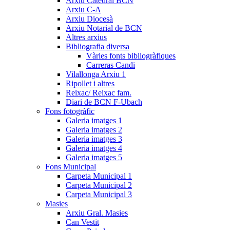
Arxiu Catedral BCN
Arxiu C-A
Arxiu Diocesà
Arxiu Notarial de BCN
Altres arxius
Bibliografia diversa
Vàries fonts bibliogràfiques
Carreras Candi
Vilallonga Arxiu 1
Ripollet i altres
Reixac/ Reixac fam.
Diari de BCN F-Ubach
Fons fotogràfic
Galeria imatges 1
Galeria imatges 2
Galeria imatges 3
Galeria imatges 4
Galeria imatges 5
Fons Municipal
Carpeta Municipal 1
Carpeta Municipal 2
Carpeta Municipal 3
Masies
Arxiu Gral. Masies
Can Vestit