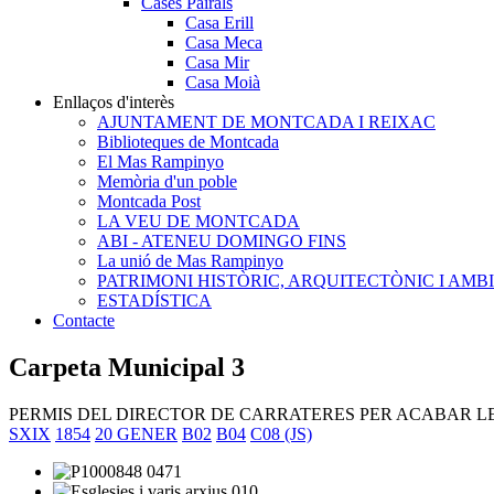
Cases Pairals
Casa Erill
Casa Meca
Casa Mir
Casa Moià
Enllaços d'interès
AJUNTAMENT DE MONTCADA I REIXAC
Biblioteques de Montcada
El Mas Rampinyo
Memòria d'un poble
Montcada Post
LA VEU DE MONTCADA
ABI - ATENEU DOMINGO FINS
La unió de Mas Rampinyo
PATRIMONI HISTÒRIC, ARQUITECTÒNIC I AMB
ESTADÍSTICA
Contacte
Carpeta Municipal 3
PERMIS DEL DIRECTOR DE CARRATERES PER ACABAR L
SXIX
1854
20 GENER
B02
B04
C08 (JS)