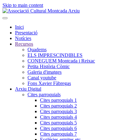
Skip to main content
Inici
Presentació
Notícies
Recursos
Quaderns
ELS IMPRESCINDIBLES
CONEGUEM Montcada i Reixac
Petita Història Còmic
Galeria d'imatges
Canal youtube
Fons Xavier Fàbregas
Arxiu Digital
Cites parroquials
Cites parroquials 1
Cites parroquials 2
Cites parroquials 3
Cites parroquials 4
Cites parroquials 5
Cites parroquials 6
Cites parroquials 7
Esglésies-ermites,etc