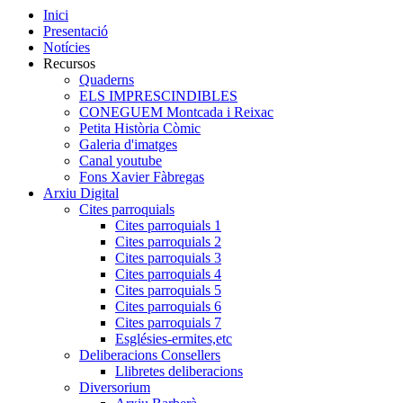
Inici
Presentació
Notícies
Recursos
Quaderns
ELS IMPRESCINDIBLES
CONEGUEM Montcada i Reixac
Petita Història Còmic
Galeria d'imatges
Canal youtube
Fons Xavier Fàbregas
Arxiu Digital
Cites parroquials
Cites parroquials 1
Cites parroquials 2
Cites parroquials 3
Cites parroquials 4
Cites parroquials 5
Cites parroquials 6
Cites parroquials 7
Esglésies-ermites,etc
Deliberacions Consellers
Llibretes deliberacions
Diversorium