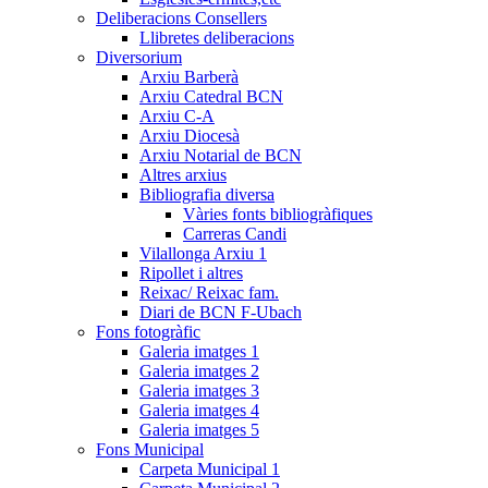
Deliberacions Consellers
Llibretes deliberacions
Diversorium
Arxiu Barberà
Arxiu Catedral BCN
Arxiu C-A
Arxiu Diocesà
Arxiu Notarial de BCN
Altres arxius
Bibliografia diversa
Vàries fonts bibliogràfiques
Carreras Candi
Vilallonga Arxiu 1
Ripollet i altres
Reixac/ Reixac fam.
Diari de BCN F-Ubach
Fons fotogràfic
Galeria imatges 1
Galeria imatges 2
Galeria imatges 3
Galeria imatges 4
Galeria imatges 5
Fons Municipal
Carpeta Municipal 1