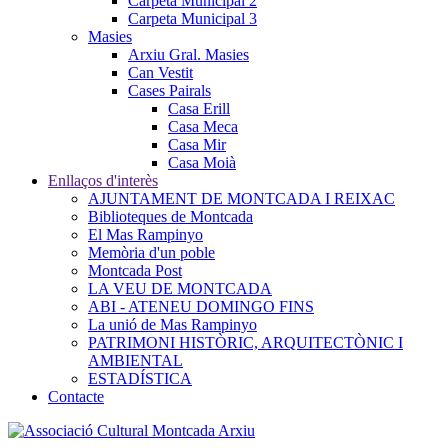
Carpeta Municipal 2
Carpeta Municipal 3
Masies
Arxiu Gral. Masies
Can Vestit
Cases Pairals
Casa Erill
Casa Meca
Casa Mir
Casa Moià
Enllaços d'interès
AJUNTAMENT DE MONTCADA I REIXAC
Biblioteques de Montcada
El Mas Rampinyo
Memòria d'un poble
Montcada Post
LA VEU DE MONTCADA
ABI - ATENEU DOMINGO FINS
La unió de Mas Rampinyo
PATRIMONI HISTÒRIC, ARQUITECTÒNIC I
AMBIENTAL
ESTADÍSTICA
Contacte