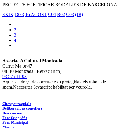
PROJECTE FORTIFICAR RODALIES DE BARCELONA
SXIX
1873
16 AGOST
C04
B02
C03
(JB)
1
2
3
4
Associació Cultural Montcada
Carrer Major 47
08110 Montcada i Reixac (Bcn)
93 575 11 03
Aquesta adreça de correu-e està protegida dels robots de
spam.Necessites Javascript habilitat per veure-la.
Cites parroquials
Deliberacions consellers
Diversorium
Fons fotogràfic
Fons Municipal
Masies