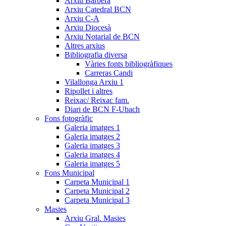
Arxiu Barberà
Arxiu Catedral BCN
Arxiu C-A
Arxiu Diocesà
Arxiu Notarial de BCN
Altres arxius
Bibliografia diversa
Vàries fonts bibliogràfiques
Carreras Candi
Vilallonga Arxiu 1
Ripollet i altres
Reixac/ Reixac fam.
Diari de BCN F-Ubach
Fons fotogràfic
Galeria imatges 1
Galeria imatges 2
Galeria imatges 3
Galeria imatges 4
Galeria imatges 5
Fons Municipal
Carpeta Municipal 1
Carpeta Municipal 2
Carpeta Municipal 3
Masies
Arxiu Gral. Masies