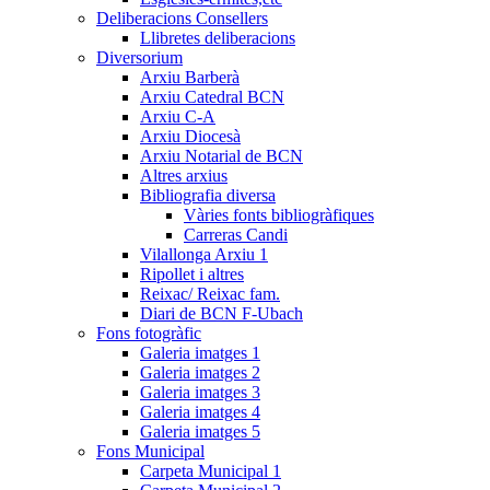
Deliberacions Consellers
Llibretes deliberacions
Diversorium
Arxiu Barberà
Arxiu Catedral BCN
Arxiu C-A
Arxiu Diocesà
Arxiu Notarial de BCN
Altres arxius
Bibliografia diversa
Vàries fonts bibliogràfiques
Carreras Candi
Vilallonga Arxiu 1
Ripollet i altres
Reixac/ Reixac fam.
Diari de BCN F-Ubach
Fons fotogràfic
Galeria imatges 1
Galeria imatges 2
Galeria imatges 3
Galeria imatges 4
Galeria imatges 5
Fons Municipal
Carpeta Municipal 1