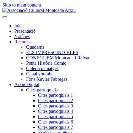
Skip to main content
Inici
Presentació
Notícies
Recursos
Quaderns
ELS IMPRESCINDIBLES
CONEGUEM Montcada i Reixac
Petita Història Còmic
Galeria d'imatges
Canal youtube
Fons Xavier Fàbregas
Arxiu Digital
Cites parroquials
Cites parroquials 1
Cites parroquials 2
Cites parroquials 3
Cites parroquials 4
Cites parroquials 5
Cites parroquials 6
Cites parroquials 7
Esglésies-ermites,etc