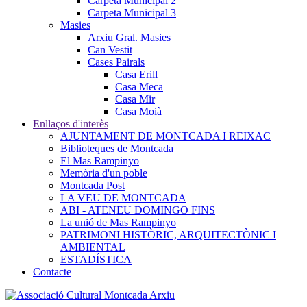
Carpeta Municipal 2
Carpeta Municipal 3
Masies
Arxiu Gral. Masies
Can Vestit
Cases Pairals
Casa Erill
Casa Meca
Casa Mir
Casa Moià
Enllaços d'interès
AJUNTAMENT DE MONTCADA I REIXAC
Biblioteques de Montcada
El Mas Rampinyo
Memòria d'un poble
Montcada Post
LA VEU DE MONTCADA
ABI - ATENEU DOMINGO FINS
La unió de Mas Rampinyo
PATRIMONI HISTÒRIC, ARQUITECTÒNIC I
AMBIENTAL
ESTADÍSTICA
Contacte