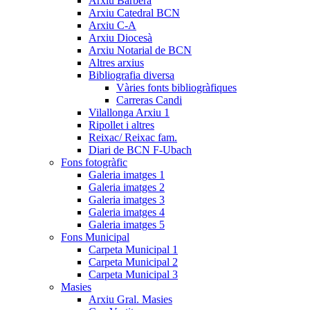
Arxiu Barberà
Arxiu Catedral BCN
Arxiu C-A
Arxiu Diocesà
Arxiu Notarial de BCN
Altres arxius
Bibliografia diversa
Vàries fonts bibliogràfiques
Carreras Candi
Vilallonga Arxiu 1
Ripollet i altres
Reixac/ Reixac fam.
Diari de BCN F-Ubach
Fons fotogràfic
Galeria imatges 1
Galeria imatges 2
Galeria imatges 3
Galeria imatges 4
Galeria imatges 5
Fons Municipal
Carpeta Municipal 1
Carpeta Municipal 2
Carpeta Municipal 3
Masies
Arxiu Gral. Masies