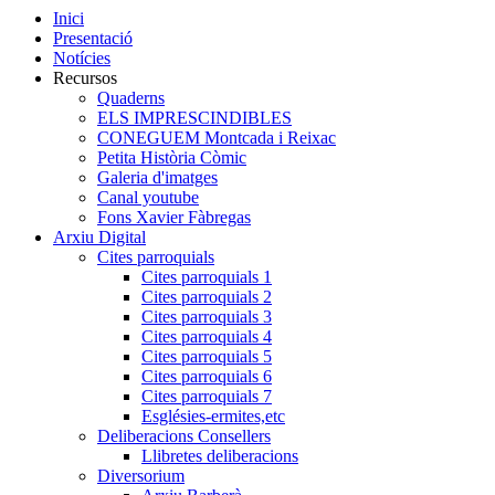
Inici
Presentació
Notícies
Recursos
Quaderns
ELS IMPRESCINDIBLES
CONEGUEM Montcada i Reixac
Petita Història Còmic
Galeria d'imatges
Canal youtube
Fons Xavier Fàbregas
Arxiu Digital
Cites parroquials
Cites parroquials 1
Cites parroquials 2
Cites parroquials 3
Cites parroquials 4
Cites parroquials 5
Cites parroquials 6
Cites parroquials 7
Esglésies-ermites,etc
Deliberacions Consellers
Llibretes deliberacions
Diversorium