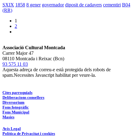
SXIX
1858
8 gener
governador
diposit de cadavers
cementiri
B04
(RR)
1
2
Associació Cultural Montcada
Carrer Major 47
08110 Montcada i Reixac (Bcn)
93 575 11 03
Aquesta adreça de correu-e està protegida dels robots de
spam.Necessites Javascript habilitat per veure-la.
Cites parroquials
Deliberacions consellers
Diversorium
Fons fotogràfic
Fons Municipal
Masies
Avís Legal
Política de Privacitat i cookies