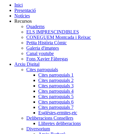
Inici
Presentació
Notícies
Recursos
Quaderns
ELS IMPRESCINDIBLES
CONEGUEM Montcada i Reixac
Petita Història Còmic
Galeria d'imatges
Canal youtube
Fons Xavier Fàbregas
Arxiu Digital
Cites parroquials
Cites parroquials 1
Cites parroquials 2
Cites parroquials 3
Cites parroquials 4
Cites parroquials 5
Cites parroquials 6
Cites parroquials 7
Esglésies-ermites,etc
Deliberacions Consellers
Llibretes deliberacions
Diversorium