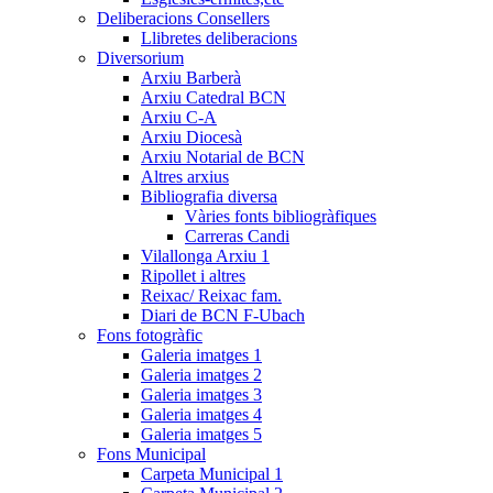
Deliberacions Consellers
Llibretes deliberacions
Diversorium
Arxiu Barberà
Arxiu Catedral BCN
Arxiu C-A
Arxiu Diocesà
Arxiu Notarial de BCN
Altres arxius
Bibliografia diversa
Vàries fonts bibliogràfiques
Carreras Candi
Vilallonga Arxiu 1
Ripollet i altres
Reixac/ Reixac fam.
Diari de BCN F-Ubach
Fons fotogràfic
Galeria imatges 1
Galeria imatges 2
Galeria imatges 3
Galeria imatges 4
Galeria imatges 5
Fons Municipal
Carpeta Municipal 1