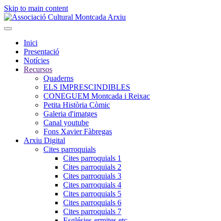
Skip to main content
Inici
Presentació
Notícies
Recursos
Quaderns
ELS IMPRESCINDIBLES
CONEGUEM Montcada i Reixac
Petita Història Còmic
Galeria d'imatges
Canal youtube
Fons Xavier Fàbregas
Arxiu Digital
Cites parroquials
Cites parroquials 1
Cites parroquials 2
Cites parroquials 3
Cites parroquials 4
Cites parroquials 5
Cites parroquials 6
Cites parroquials 7
Esglésies-ermites,etc