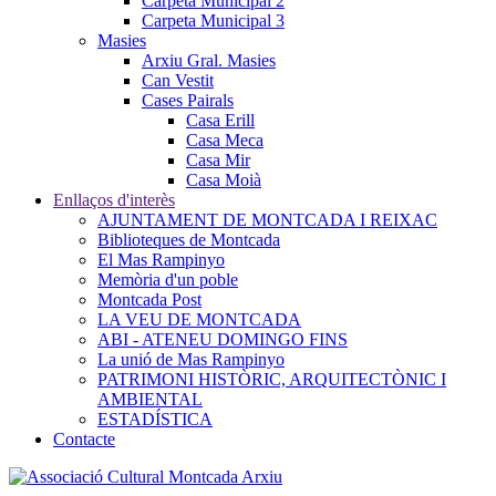
Carpeta Municipal 2
Carpeta Municipal 3
Masies
Arxiu Gral. Masies
Can Vestit
Cases Pairals
Casa Erill
Casa Meca
Casa Mir
Casa Moià
Enllaços d'interès
AJUNTAMENT DE MONTCADA I REIXAC
Biblioteques de Montcada
El Mas Rampinyo
Memòria d'un poble
Montcada Post
LA VEU DE MONTCADA
ABI - ATENEU DOMINGO FINS
La unió de Mas Rampinyo
PATRIMONI HISTÒRIC, ARQUITECTÒNIC I
AMBIENTAL
ESTADÍSTICA
Contacte