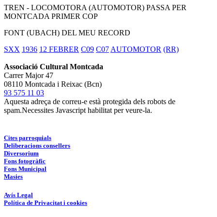
TREN - LOCOMOTORA (AUTOMOTOR) PASSA PER
MONTCADA PRIMER COP
FONT (UBACH) DEL MEU RECORD
SXX
1936
12 FEBRER
C09
C07
AUTOMOTOR
(RR)
Associació Cultural Montcada
Carrer Major 47
08110 Montcada i Reixac (Bcn)
93 575 11 03
Aquesta adreça de correu-e està protegida dels robots de
spam.Necessites Javascript habilitat per veure-la.
Cites parroquials
Deliberacions consellers
Diversorium
Fons fotogràfic
Fons Municipal
Masies
Avís Legal
Política de Privacitat i cookies