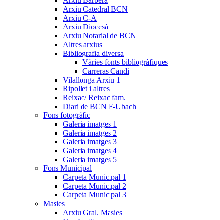
Arxiu Barberà
Arxiu Catedral BCN
Arxiu C-A
Arxiu Diocesà
Arxiu Notarial de BCN
Altres arxius
Bibliografia diversa
Vàries fonts bibliogràfiques
Carreras Candi
Vilallonga Arxiu 1
Ripollet i altres
Reixac/ Reixac fam.
Diari de BCN F-Ubach
Fons fotogràfic
Galeria imatges 1
Galeria imatges 2
Galeria imatges 3
Galeria imatges 4
Galeria imatges 5
Fons Municipal
Carpeta Municipal 1
Carpeta Municipal 2
Carpeta Municipal 3
Masies
Arxiu Gral. Masies