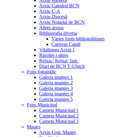
Arxiu Barberà
Arxiu Catedral BCN
Arxiu C-A
Arxiu Diocesà
Arxiu Notarial de BCN
Altres arxius
Bibliografia diversa
Vàries fonts bibliogràfiques
Carreras Candi
Vilallonga Arxiu 1
Ripollet i altres
Reixac/ Reixac fam.
Diari de BCN F-Ubach
Fons fotogràfic
Galeria imatges 1
Galeria imatges 2
Galeria imatges 3
Galeria imatges 4
Galeria imatges 5
Fons Municipal
Carpeta Municipal 1
Carpeta Municipal 2
Carpeta Municipal 3
Masies
Arxiu Gral. Masies