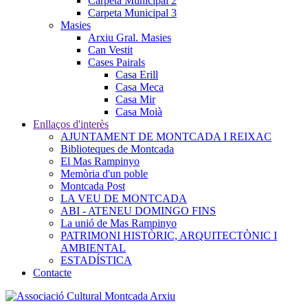
Carpeta Municipal 2
Carpeta Municipal 3
Masies
Arxiu Gral. Masies
Can Vestit
Cases Pairals
Casa Erill
Casa Meca
Casa Mir
Casa Moià
Enllaços d'interès
AJUNTAMENT DE MONTCADA I REIXAC
Biblioteques de Montcada
El Mas Rampinyo
Memòria d'un poble
Montcada Post
LA VEU DE MONTCADA
ABI - ATENEU DOMINGO FINS
La unió de Mas Rampinyo
PATRIMONI HISTÒRIC, ARQUITECTÒNIC I
AMBIENTAL
ESTADÍSTICA
Contacte