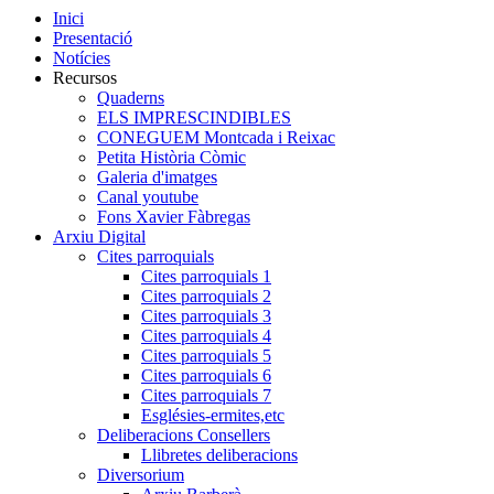
Inici
Presentació
Notícies
Recursos
Quaderns
ELS IMPRESCINDIBLES
CONEGUEM Montcada i Reixac
Petita Història Còmic
Galeria d'imatges
Canal youtube
Fons Xavier Fàbregas
Arxiu Digital
Cites parroquials
Cites parroquials 1
Cites parroquials 2
Cites parroquials 3
Cites parroquials 4
Cites parroquials 5
Cites parroquials 6
Cites parroquials 7
Esglésies-ermites,etc
Deliberacions Consellers
Llibretes deliberacions
Diversorium