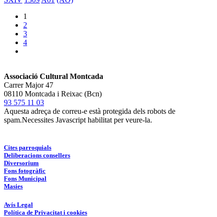
1
2
3
4
Associació Cultural Montcada
Carrer Major 47
08110 Montcada i Reixac (Bcn)
93 575 11 03
Aquesta adreça de correu-e està protegida dels robots de
spam.Necessites Javascript habilitat per veure-la.
Cites parroquials
Deliberacions consellers
Diversorium
Fons fotogràfic
Fons Municipal
Masies
Avís Legal
Política de Privacitat i cookies