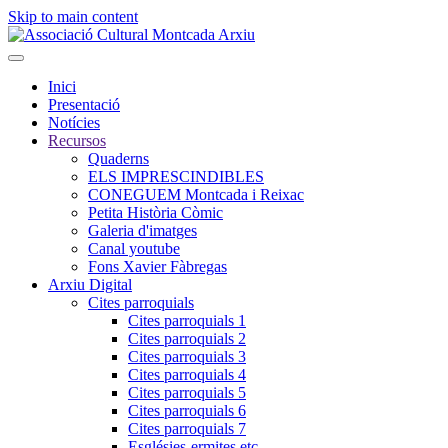
Skip to main content
Inici
Presentació
Notícies
Recursos
Quaderns
ELS IMPRESCINDIBLES
CONEGUEM Montcada i Reixac
Petita Història Còmic
Galeria d'imatges
Canal youtube
Fons Xavier Fàbregas
Arxiu Digital
Cites parroquials
Cites parroquials 1
Cites parroquials 2
Cites parroquials 3
Cites parroquials 4
Cites parroquials 5
Cites parroquials 6
Cites parroquials 7
Esglésies-ermites,etc