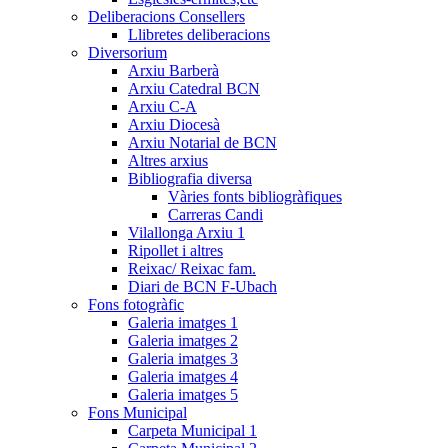
Deliberacions Consellers
Llibretes deliberacions
Diversorium
Arxiu Barberà
Arxiu Catedral BCN
Arxiu C-A
Arxiu Diocesà
Arxiu Notarial de BCN
Altres arxius
Bibliografia diversa
Vàries fonts bibliogràfiques
Carreras Candi
Vilallonga Arxiu 1
Ripollet i altres
Reixac/ Reixac fam.
Diari de BCN F-Ubach
Fons fotogràfic
Galeria imatges 1
Galeria imatges 2
Galeria imatges 3
Galeria imatges 4
Galeria imatges 5
Fons Municipal
Carpeta Municipal 1