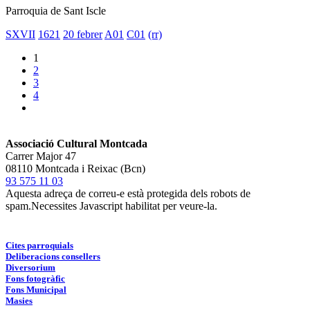
Parroquia de Sant Iscle
SXVII
1621
20 febrer
A01
C01
(rr)
1
2
3
4
Associació Cultural Montcada
Carrer Major 47
08110 Montcada i Reixac (Bcn)
93 575 11 03
Aquesta adreça de correu-e està protegida dels robots de
spam.Necessites Javascript habilitat per veure-la.
Cites parroquials
Deliberacions consellers
Diversorium
Fons fotogràfic
Fons Municipal
Masies