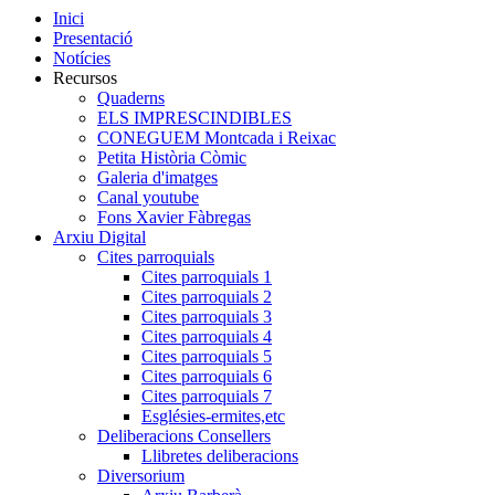
Inici
Presentació
Notícies
Recursos
Quaderns
ELS IMPRESCINDIBLES
CONEGUEM Montcada i Reixac
Petita Història Còmic
Galeria d'imatges
Canal youtube
Fons Xavier Fàbregas
Arxiu Digital
Cites parroquials
Cites parroquials 1
Cites parroquials 2
Cites parroquials 3
Cites parroquials 4
Cites parroquials 5
Cites parroquials 6
Cites parroquials 7
Esglésies-ermites,etc
Deliberacions Consellers
Llibretes deliberacions
Diversorium