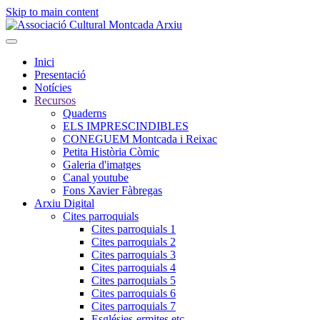
Skip to main content
Inici
Presentació
Notícies
Recursos
Quaderns
ELS IMPRESCINDIBLES
CONEGUEM Montcada i Reixac
Petita Història Còmic
Galeria d'imatges
Canal youtube
Fons Xavier Fàbregas
Arxiu Digital
Cites parroquials
Cites parroquials 1
Cites parroquials 2
Cites parroquials 3
Cites parroquials 4
Cites parroquials 5
Cites parroquials 6
Cites parroquials 7
Esglésies-ermites,etc