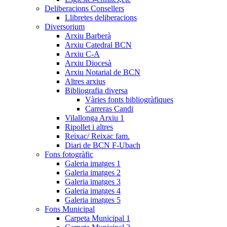
Deliberacions Consellers
Llibretes deliberacions
Diversorium
Arxiu Barberà
Arxiu Catedral BCN
Arxiu C-A
Arxiu Diocesà
Arxiu Notarial de BCN
Altres arxius
Bibliografia diversa
Vàries fonts bibliogràfiques
Carreras Candi
Vilallonga Arxiu 1
Ripollet i altres
Reixac/ Reixac fam.
Diari de BCN F-Ubach
Fons fotogràfic
Galeria imatges 1
Galeria imatges 2
Galeria imatges 3
Galeria imatges 4
Galeria imatges 5
Fons Municipal
Carpeta Municipal 1