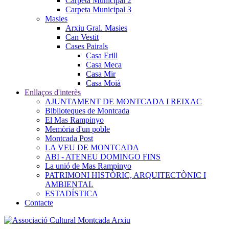
Carpeta Municipal 2
Carpeta Municipal 3
Masies
Arxiu Gral. Masies
Can Vestit
Cases Pairals
Casa Erill
Casa Meca
Casa Mir
Casa Moià
Enllaços d'interès
AJUNTAMENT DE MONTCADA I REIXAC
Biblioteques de Montcada
El Mas Rampinyo
Memòria d'un poble
Montcada Post
LA VEU DE MONTCADA
ABI - ATENEU DOMINGO FINS
La unió de Mas Rampinyo
PATRIMONI HISTÒRIC, ARQUITECTÒNIC I
AMBIENTAL
ESTADÍSTICA
Contacte