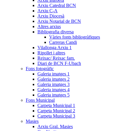
Arxiu Barberà
Arxiu Catedral BCN
Arxiu C-A
Arxiu Diocesà
Arxiu Notarial de BCN
Altres arxius
Bibliografia diversa
Vàries fonts bibliogràfiques
Carreras Candi
Vilallonga Arxiu 1
Ripollet i altres
Reixac/ Reixac fam.
Diari de BCN F-Ubach
Fons fotogràfic
Galeria imatges 1
Galeria imatges 2
Galeria imatges 3
Galeria imatges 4
Galeria imatges 5
Fons Municipal
Carpeta Municipal 1
Carpeta Municipal 2
Carpeta Municipal 3
Masies
Arxiu Gral. Masies