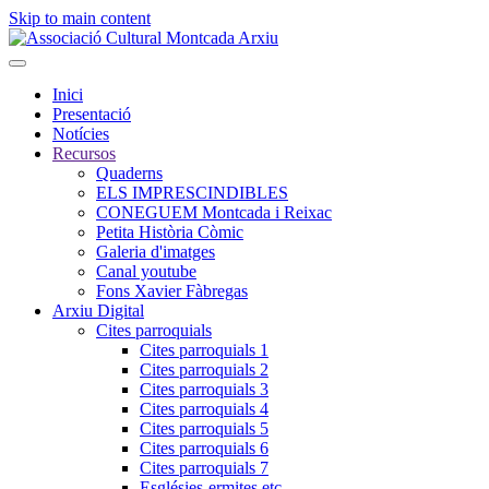
Skip to main content
Inici
Presentació
Notícies
Recursos
Quaderns
ELS IMPRESCINDIBLES
CONEGUEM Montcada i Reixac
Petita Història Còmic
Galeria d'imatges
Canal youtube
Fons Xavier Fàbregas
Arxiu Digital
Cites parroquials
Cites parroquials 1
Cites parroquials 2
Cites parroquials 3
Cites parroquials 4
Cites parroquials 5
Cites parroquials 6
Cites parroquials 7
Esglésies-ermites,etc