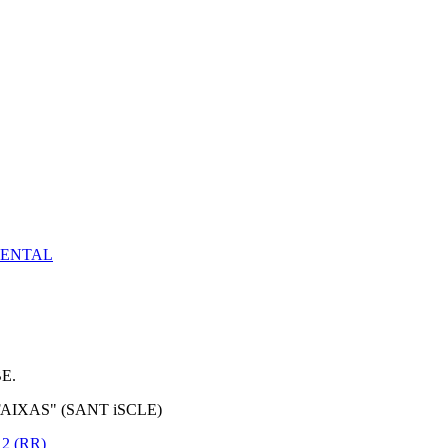
IENTAL
E.
AIXAS" (SANT iSCLE)
12
(RR)