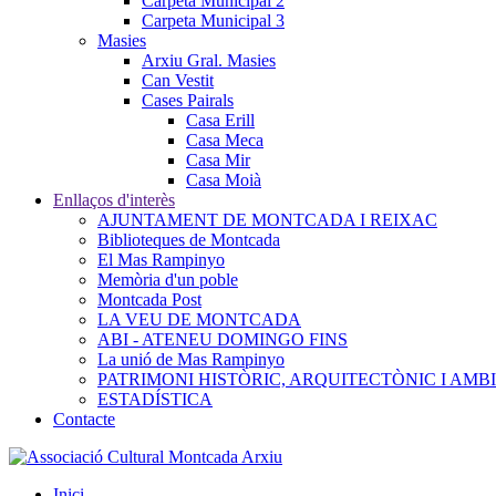
Carpeta Municipal 2
Carpeta Municipal 3
Masies
Arxiu Gral. Masies
Can Vestit
Cases Pairals
Casa Erill
Casa Meca
Casa Mir
Casa Moià
Enllaços d'interès
AJUNTAMENT DE MONTCADA I REIXAC
Biblioteques de Montcada
El Mas Rampinyo
Memòria d'un poble
Montcada Post
LA VEU DE MONTCADA
ABI - ATENEU DOMINGO FINS
La unió de Mas Rampinyo
PATRIMONI HISTÒRIC, ARQUITECTÒNIC I AMB
ESTADÍSTICA
Contacte
Inici