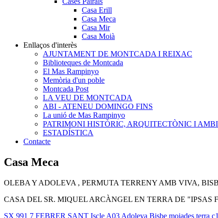
Cases Pairals
Casa Erill
Casa Meca
Casa Mir
Casa Moià
Enllaços d'interès
AJUNTAMENT DE MONTCADA I REIXAC
Biblioteques de Montcada
El Mas Rampinyo
Memòria d'un poble
Montcada Post
LA VEU DE MONTCADA
ABI - ATENEU DOMINGO FINS
La unió de Mas Rampinyo
PATRIMONI HISTÒRIC, ARQUITECTÒNIC I AMB
ESTADÍSTICA
Contacte
Casa Meca
OLEBA Y ADOLEVA , PERMUTA TERRENY AMB VIVA, BISB
CASA DEL SR. MIQUEL ARCÀNGEL EN TERRA DE "IPSAS F
SX
991
7 FEBRER
SANT Iscle
A03
Adoleva
Bisbe
mojades terra
c