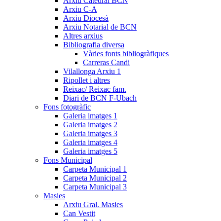
Arxiu Catedral BCN
Arxiu C-A
Arxiu Diocesà
Arxiu Notarial de BCN
Altres arxius
Bibliografia diversa
Vàries fonts bibliogràfiques
Carreras Candi
Vilallonga Arxiu 1
Ripollet i altres
Reixac/ Reixac fam.
Diari de BCN F-Ubach
Fons fotogràfic
Galeria imatges 1
Galeria imatges 2
Galeria imatges 3
Galeria imatges 4
Galeria imatges 5
Fons Municipal
Carpeta Municipal 1
Carpeta Municipal 2
Carpeta Municipal 3
Masies
Arxiu Gral. Masies
Can Vestit