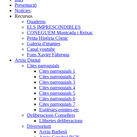
Presentació
Notícies
Recursos
Quaderns
ELS IMPRESCINDIBLES
CONEGUEM Montcada i Reixac
Petita Història Còmic
Galeria d'imatges
Canal youtube
Fons Xavier Fàbregas
Arxiu Digital
Cites parroquials
Cites parroquials 1
Cites parroquials 2
Cites parroquials 3
Cites parroquials 4
Cites parroquials 5
Cites parroquials 6
Cites parroquials 7
Esglésies-ermites,etc
Deliberacions Consellers
Llibretes deliberacions
Diversorium
Arxiu Barberà