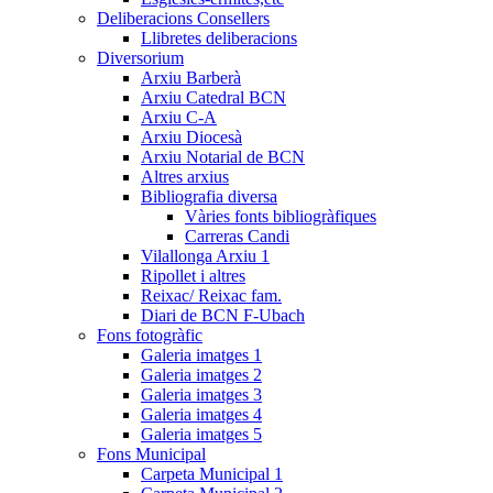
Deliberacions Consellers
Llibretes deliberacions
Diversorium
Arxiu Barberà
Arxiu Catedral BCN
Arxiu C-A
Arxiu Diocesà
Arxiu Notarial de BCN
Altres arxius
Bibliografia diversa
Vàries fonts bibliogràfiques
Carreras Candi
Vilallonga Arxiu 1
Ripollet i altres
Reixac/ Reixac fam.
Diari de BCN F-Ubach
Fons fotogràfic
Galeria imatges 1
Galeria imatges 2
Galeria imatges 3
Galeria imatges 4
Galeria imatges 5
Fons Municipal
Carpeta Municipal 1