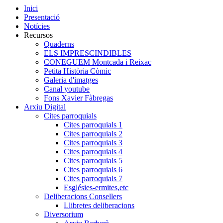
Inici
Presentació
Notícies
Recursos
Quaderns
ELS IMPRESCINDIBLES
CONEGUEM Montcada i Reixac
Petita Història Còmic
Galeria d'imatges
Canal youtube
Fons Xavier Fàbregas
Arxiu Digital
Cites parroquials
Cites parroquials 1
Cites parroquials 2
Cites parroquials 3
Cites parroquials 4
Cites parroquials 5
Cites parroquials 6
Cites parroquials 7
Esglésies-ermites,etc
Deliberacions Consellers
Llibretes deliberacions
Diversorium