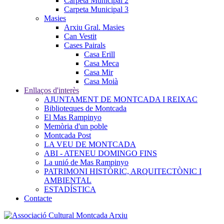
Carpeta Municipal 2
Carpeta Municipal 3
Masies
Arxiu Gral. Masies
Can Vestit
Cases Pairals
Casa Erill
Casa Meca
Casa Mir
Casa Moià
Enllaços d'interès
AJUNTAMENT DE MONTCADA I REIXAC
Biblioteques de Montcada
El Mas Rampinyo
Memòria d'un poble
Montcada Post
LA VEU DE MONTCADA
ABI - ATENEU DOMINGO FINS
La unió de Mas Rampinyo
PATRIMONI HISTÒRIC, ARQUITECTÒNIC I
AMBIENTAL
ESTADÍSTICA
Contacte