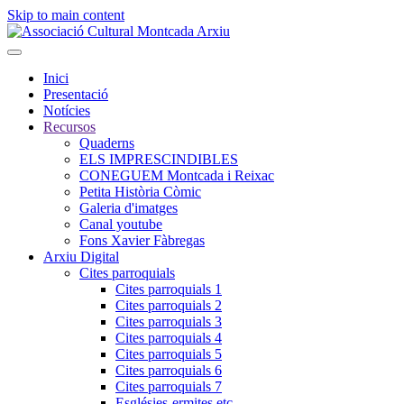
Skip to main content
Inici
Presentació
Notícies
Recursos
Quaderns
ELS IMPRESCINDIBLES
CONEGUEM Montcada i Reixac
Petita Història Còmic
Galeria d'imatges
Canal youtube
Fons Xavier Fàbregas
Arxiu Digital
Cites parroquials
Cites parroquials 1
Cites parroquials 2
Cites parroquials 3
Cites parroquials 4
Cites parroquials 5
Cites parroquials 6
Cites parroquials 7
Esglésies-ermites,etc