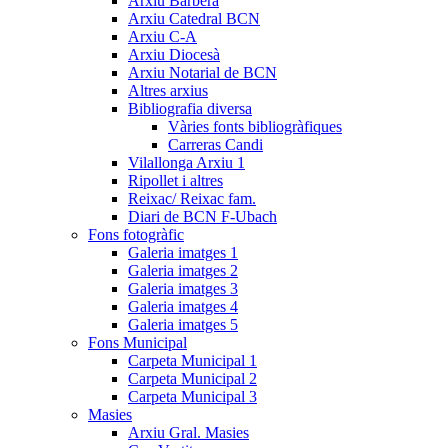
Arxiu Barberà
Arxiu Catedral BCN
Arxiu C-A
Arxiu Diocesà
Arxiu Notarial de BCN
Altres arxius
Bibliografia diversa
Vàries fonts bibliogràfiques
Carreras Candi
Vilallonga Arxiu 1
Ripollet i altres
Reixac/ Reixac fam.
Diari de BCN F-Ubach
Fons fotogràfic
Galeria imatges 1
Galeria imatges 2
Galeria imatges 3
Galeria imatges 4
Galeria imatges 5
Fons Municipal
Carpeta Municipal 1
Carpeta Municipal 2
Carpeta Municipal 3
Masies
Arxiu Gral. Masies