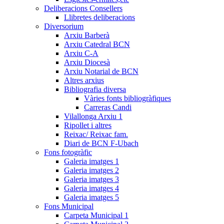
Deliberacions Consellers
Llibretes deliberacions
Diversorium
Arxiu Barberà
Arxiu Catedral BCN
Arxiu C-A
Arxiu Diocesà
Arxiu Notarial de BCN
Altres arxius
Bibliografia diversa
Vàries fonts bibliogràfiques
Carreras Candi
Vilallonga Arxiu 1
Ripollet i altres
Reixac/ Reixac fam.
Diari de BCN F-Ubach
Fons fotogràfic
Galeria imatges 1
Galeria imatges 2
Galeria imatges 3
Galeria imatges 4
Galeria imatges 5
Fons Municipal
Carpeta Municipal 1