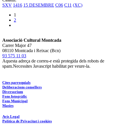
SXV
1416
15 DESEMBRE
C06
C11
(XC)
1
2
Associació Cultural Montcada
Carrer Major 47
08110 Montcada i Reixac (Bcn)
93 575 11 03
Aquesta adreça de correu-e està protegida dels robots de
spam.Necessites Javascript habilitat per veure-la.
Cites parroquials
Deliberacions consellers
Diversorium
Fons fotogràfic
Fons Municipal
Masies
Avís Legal
Política de Privacitat i cookies