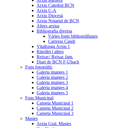
Arxiu Barberà
Arxiu Catedral BCN
Arxiu C-A
Arxiu Diocesà
Arxiu Notarial de BCN
Altres arxius
Bibliografia diversa
Vàries fonts bibliogràfiques
Carreras Candi
Vilallonga Arxiu 1
Ripollet i altres
Reixac/ Reixac fam.
Diari de BCN F-Ubach
Fons fotogràfic
Galeria imatges 1
Galeria imatges 2
Galeria imatges 3
Galeria imatges 4
Galeria imatges 5
Fons Municipal
Carpeta Municipal 1
Carpeta Municipal 2
Carpeta Municipal 3
Masies
Arxiu Gral. Masies