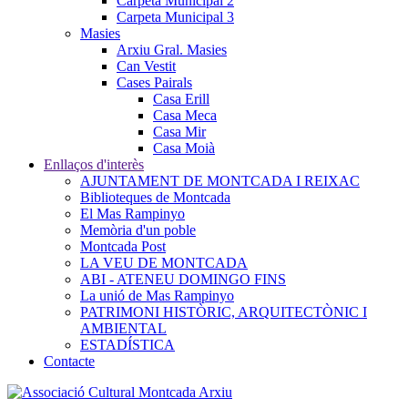
Carpeta Municipal 2
Carpeta Municipal 3
Masies
Arxiu Gral. Masies
Can Vestit
Cases Pairals
Casa Erill
Casa Meca
Casa Mir
Casa Moià
Enllaços d'interès
AJUNTAMENT DE MONTCADA I REIXAC
Biblioteques de Montcada
El Mas Rampinyo
Memòria d'un poble
Montcada Post
LA VEU DE MONTCADA
ABI - ATENEU DOMINGO FINS
La unió de Mas Rampinyo
PATRIMONI HISTÒRIC, ARQUITECTÒNIC I
AMBIENTAL
ESTADÍSTICA
Contacte