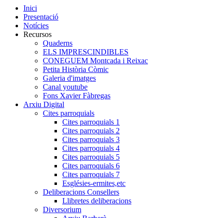
Inici
Presentació
Notícies
Recursos
Quaderns
ELS IMPRESCINDIBLES
CONEGUEM Montcada i Reixac
Petita Història Còmic
Galeria d'imatges
Canal youtube
Fons Xavier Fàbregas
Arxiu Digital
Cites parroquials
Cites parroquials 1
Cites parroquials 2
Cites parroquials 3
Cites parroquials 4
Cites parroquials 5
Cites parroquials 6
Cites parroquials 7
Esglésies-ermites,etc
Deliberacions Consellers
Llibretes deliberacions
Diversorium