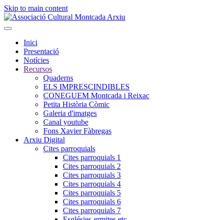
Skip to main content
Inici
Presentació
Notícies
Recursos
Quaderns
ELS IMPRESCINDIBLES
CONEGUEM Montcada i Reixac
Petita Història Còmic
Galeria d'imatges
Canal youtube
Fons Xavier Fàbregas
Arxiu Digital
Cites parroquials
Cites parroquials 1
Cites parroquials 2
Cites parroquials 3
Cites parroquials 4
Cites parroquials 5
Cites parroquials 6
Cites parroquials 7
Esglésies-ermites,etc