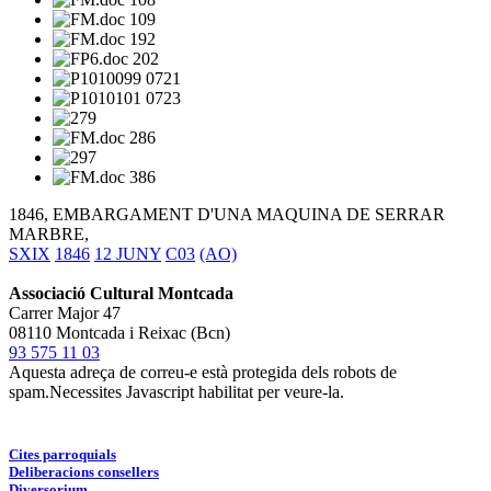
1846, EMBARGAMENT D'UNA MAQUINA DE SERRAR
MARBRE,
SXIX
1846
12 JUNY
C03
(AO)
Associació Cultural Montcada
Carrer Major 47
08110 Montcada i Reixac (Bcn)
93 575 11 03
Aquesta adreça de correu-e està protegida dels robots de
spam.Necessites Javascript habilitat per veure-la.
Cites parroquials
Deliberacions consellers
Diversorium