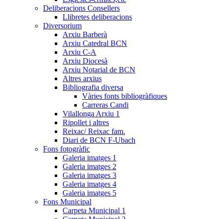
Deliberacions Consellers
Llibretes deliberacions
Diversorium
Arxiu Barberà
Arxiu Catedral BCN
Arxiu C-A
Arxiu Diocesà
Arxiu Notarial de BCN
Altres arxius
Bibliografia diversa
Vàries fonts bibliogràfiques
Carreras Candi
Vilallonga Arxiu 1
Ripollet i altres
Reixac/ Reixac fam.
Diari de BCN F-Ubach
Fons fotogràfic
Galeria imatges 1
Galeria imatges 2
Galeria imatges 3
Galeria imatges 4
Galeria imatges 5
Fons Municipal
Carpeta Municipal 1