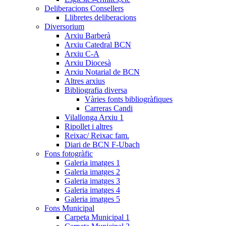
Deliberacions Consellers
Llibretes deliberacions
Diversorium
Arxiu Barberà
Arxiu Catedral BCN
Arxiu C-A
Arxiu Diocesà
Arxiu Notarial de BCN
Altres arxius
Bibliografia diversa
Vàries fonts bibliogràfiques
Carreras Candi
Vilallonga Arxiu 1
Ripollet i altres
Reixac/ Reixac fam.
Diari de BCN F-Ubach
Fons fotogràfic
Galeria imatges 1
Galeria imatges 2
Galeria imatges 3
Galeria imatges 4
Galeria imatges 5
Fons Municipal
Carpeta Municipal 1