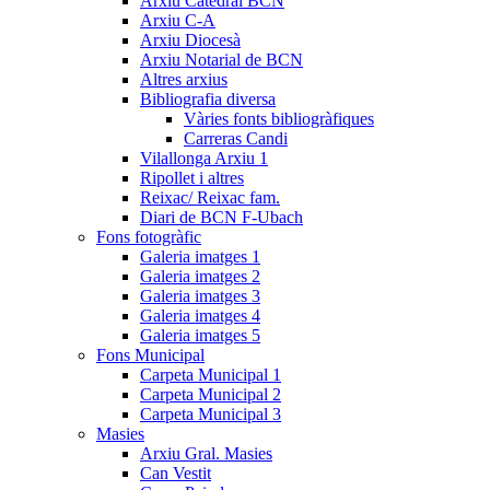
Arxiu Catedral BCN
Arxiu C-A
Arxiu Diocesà
Arxiu Notarial de BCN
Altres arxius
Bibliografia diversa
Vàries fonts bibliogràfiques
Carreras Candi
Vilallonga Arxiu 1
Ripollet i altres
Reixac/ Reixac fam.
Diari de BCN F-Ubach
Fons fotogràfic
Galeria imatges 1
Galeria imatges 2
Galeria imatges 3
Galeria imatges 4
Galeria imatges 5
Fons Municipal
Carpeta Municipal 1
Carpeta Municipal 2
Carpeta Municipal 3
Masies
Arxiu Gral. Masies
Can Vestit