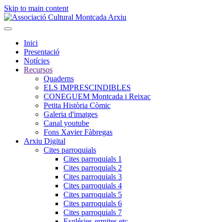
Skip to main content
Inici
Presentació
Notícies
Recursos
Quaderns
ELS IMPRESCINDIBLES
CONEGUEM Montcada i Reixac
Petita Història Còmic
Galeria d'imatges
Canal youtube
Fons Xavier Fàbregas
Arxiu Digital
Cites parroquials
Cites parroquials 1
Cites parroquials 2
Cites parroquials 3
Cites parroquials 4
Cites parroquials 5
Cites parroquials 6
Cites parroquials 7
Esglésies-ermites,etc