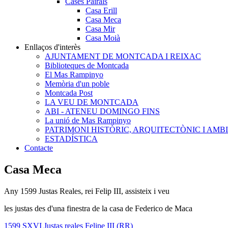
Cases Pairals
Casa Erill
Casa Meca
Casa Mir
Casa Moià
Enllaços d'interès
AJUNTAMENT DE MONTCADA I REIXAC
Biblioteques de Montcada
El Mas Rampinyo
Memòria d'un poble
Montcada Post
LA VEU DE MONTCADA
ABI - ATENEU DOMINGO FINS
La unió de Mas Rampinyo
PATRIMONI HISTÒRIC, ARQUITECTÒNIC I AMB
ESTADÍSTICA
Contacte
Casa Meca
Any 1599 Justas Reales, rei Felip III, assisteix i veu
les justas des d'una finestra de la casa de Federico de Maca
1599
SXVI
Justas reales
Felipe III
(RR)