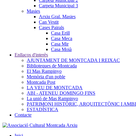
Carpeta Municipal 2
Carpeta Municipal 3
Masies
Arxiu Gral. Masies
Can Vestit
Cases Pairals
Casa Erill
Casa Meca
Casa Mir
Casa Moià
Enllaços d'interès
AJUNTAMENT DE MONTCADA I REIXAC
Biblioteques de Montcada
El Mas Rampinyo
Memòria d'un poble
Montcada Post
LA VEU DE MONTCADA
ABI - ATENEU DOMINGO FINS
La unió de Mas Rampinyo
PATRIMONI HISTÒRIC, ARQUITECTÒNIC I AMB
ESTADÍSTICA
Contacte
Inici