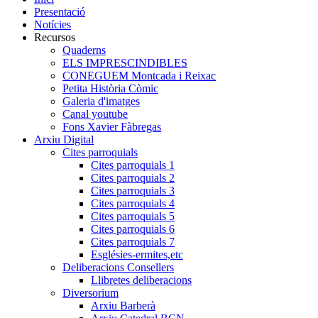
Presentació
Notícies
Recursos
Quaderns
ELS IMPRESCINDIBLES
CONEGUEM Montcada i Reixac
Petita Història Còmic
Galeria d'imatges
Canal youtube
Fons Xavier Fàbregas
Arxiu Digital
Cites parroquials
Cites parroquials 1
Cites parroquials 2
Cites parroquials 3
Cites parroquials 4
Cites parroquials 5
Cites parroquials 6
Cites parroquials 7
Esglésies-ermites,etc
Deliberacions Consellers
Llibretes deliberacions
Diversorium
Arxiu Barberà