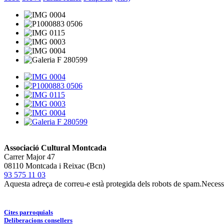
Associació Cultural Montcada
Carrer Major 47
08110 Montcada i Reixac (Bcn)
93 575 11 03
Aquesta adreça de correu-e està protegida dels robots de spam.Necessit
Cites parroquials
Deliberacions consellers