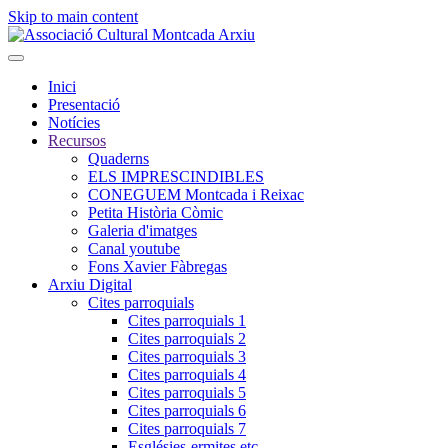
Skip to main content
Inici
Presentació
Notícies
Recursos
Quaderns
ELS IMPRESCINDIBLES
CONEGUEM Montcada i Reixac
Petita Història Còmic
Galeria d'imatges
Canal youtube
Fons Xavier Fàbregas
Arxiu Digital
Cites parroquials
Cites parroquials 1
Cites parroquials 2
Cites parroquials 3
Cites parroquials 4
Cites parroquials 5
Cites parroquials 6
Cites parroquials 7
Esglésies-ermites,etc