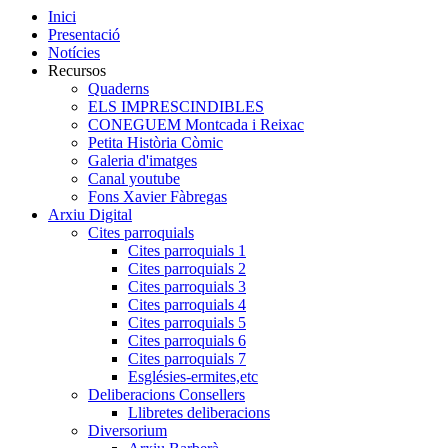
Inici
Presentació
Notícies
Recursos
Quaderns
ELS IMPRESCINDIBLES
CONEGUEM Montcada i Reixac
Petita Història Còmic
Galeria d'imatges
Canal youtube
Fons Xavier Fàbregas
Arxiu Digital
Cites parroquials
Cites parroquials 1
Cites parroquials 2
Cites parroquials 3
Cites parroquials 4
Cites parroquials 5
Cites parroquials 6
Cites parroquials 7
Esglésies-ermites,etc
Deliberacions Consellers
Llibretes deliberacions
Diversorium