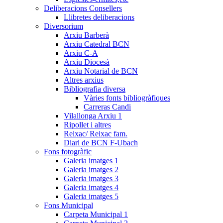
Deliberacions Consellers
Llibretes deliberacions
Diversorium
Arxiu Barberà
Arxiu Catedral BCN
Arxiu C-A
Arxiu Diocesà
Arxiu Notarial de BCN
Altres arxius
Bibliografia diversa
Vàries fonts bibliogràfiques
Carreras Candi
Vilallonga Arxiu 1
Ripollet i altres
Reixac/ Reixac fam.
Diari de BCN F-Ubach
Fons fotogràfic
Galeria imatges 1
Galeria imatges 2
Galeria imatges 3
Galeria imatges 4
Galeria imatges 5
Fons Municipal
Carpeta Municipal 1