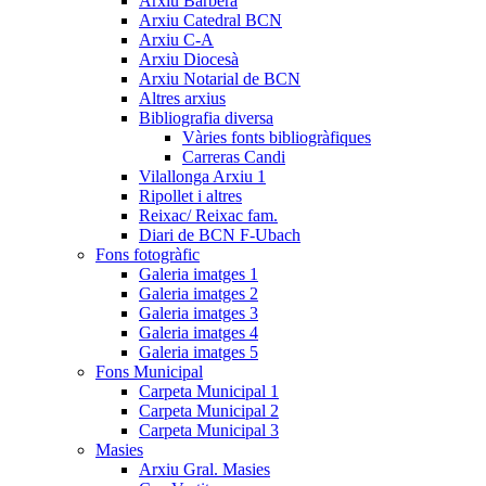
Arxiu Barberà
Arxiu Catedral BCN
Arxiu C-A
Arxiu Diocesà
Arxiu Notarial de BCN
Altres arxius
Bibliografia diversa
Vàries fonts bibliogràfiques
Carreras Candi
Vilallonga Arxiu 1
Ripollet i altres
Reixac/ Reixac fam.
Diari de BCN F-Ubach
Fons fotogràfic
Galeria imatges 1
Galeria imatges 2
Galeria imatges 3
Galeria imatges 4
Galeria imatges 5
Fons Municipal
Carpeta Municipal 1
Carpeta Municipal 2
Carpeta Municipal 3
Masies
Arxiu Gral. Masies