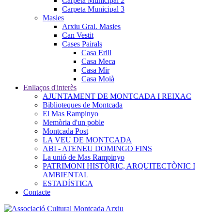
Carpeta Municipal 2
Carpeta Municipal 3
Masies
Arxiu Gral. Masies
Can Vestit
Cases Pairals
Casa Erill
Casa Meca
Casa Mir
Casa Moià
Enllaços d'interès
AJUNTAMENT DE MONTCADA I REIXAC
Biblioteques de Montcada
El Mas Rampinyo
Memòria d'un poble
Montcada Post
LA VEU DE MONTCADA
ABI - ATENEU DOMINGO FINS
La unió de Mas Rampinyo
PATRIMONI HISTÒRIC, ARQUITECTÒNIC I
AMBIENTAL
ESTADÍSTICA
Contacte