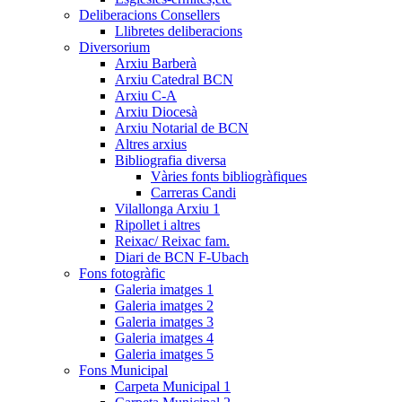
Deliberacions Consellers
Llibretes deliberacions
Diversorium
Arxiu Barberà
Arxiu Catedral BCN
Arxiu C-A
Arxiu Diocesà
Arxiu Notarial de BCN
Altres arxius
Bibliografia diversa
Vàries fonts bibliogràfiques
Carreras Candi
Vilallonga Arxiu 1
Ripollet i altres
Reixac/ Reixac fam.
Diari de BCN F-Ubach
Fons fotogràfic
Galeria imatges 1
Galeria imatges 2
Galeria imatges 3
Galeria imatges 4
Galeria imatges 5
Fons Municipal
Carpeta Municipal 1