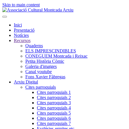
Skip to main content
Inici
Presentació
Notícies
Recursos
Quaderns
ELS IMPRESCINDIBLES
CONEGUEM Montcada i Reixac
Petita Història Còmic
Galeria d'imatges
Canal youtube
Fons Xavier Fàbregas
Arxiu Digital
Cites parroquials
Cites parroquials 1
Cites parroquials 2
Cites parroquials 3
Cites parroquials 4
Cites parroquials 5
Cites parroquials 6
Cites parroquials 7
Esglésies-ermites,etc