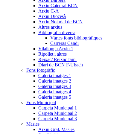
Arxiu Barberà
Arxiu Catedral BCN
Arxiu C-A
Arxiu Diocesà
Arxiu Notarial de BCN
Altres arxius
Bibliografia diversa
Vàries fonts bibliogràfiques
Carreras Candi
Vilallonga Arxiu 1
Ripollet i altres
Reixac/ Reixac fam.
Diari de BCN F-Ubach
Fons fotogràfic
Galeria imatges 1
Galeria imatges 2
Galeria imatges 3
Galeria imatges 4
Galeria imatges 5
Fons Municipal
Carpeta Municipal 1
Carpeta Municipal 2
Carpeta Municipal 3
Masies
Arxiu Gral. Masies