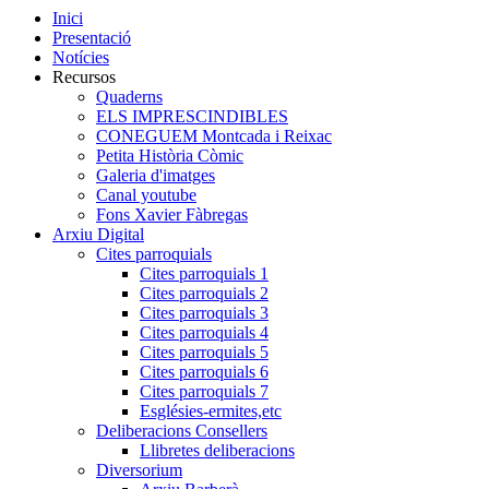
Inici
Presentació
Notícies
Recursos
Quaderns
ELS IMPRESCINDIBLES
CONEGUEM Montcada i Reixac
Petita Història Còmic
Galeria d'imatges
Canal youtube
Fons Xavier Fàbregas
Arxiu Digital
Cites parroquials
Cites parroquials 1
Cites parroquials 2
Cites parroquials 3
Cites parroquials 4
Cites parroquials 5
Cites parroquials 6
Cites parroquials 7
Esglésies-ermites,etc
Deliberacions Consellers
Llibretes deliberacions
Diversorium