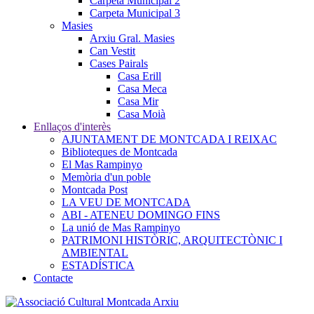
Carpeta Municipal 2
Carpeta Municipal 3
Masies
Arxiu Gral. Masies
Can Vestit
Cases Pairals
Casa Erill
Casa Meca
Casa Mir
Casa Moià
Enllaços d'interès
AJUNTAMENT DE MONTCADA I REIXAC
Biblioteques de Montcada
El Mas Rampinyo
Memòria d'un poble
Montcada Post
LA VEU DE MONTCADA
ABI - ATENEU DOMINGO FINS
La unió de Mas Rampinyo
PATRIMONI HISTÒRIC, ARQUITECTÒNIC I
AMBIENTAL
ESTADÍSTICA
Contacte