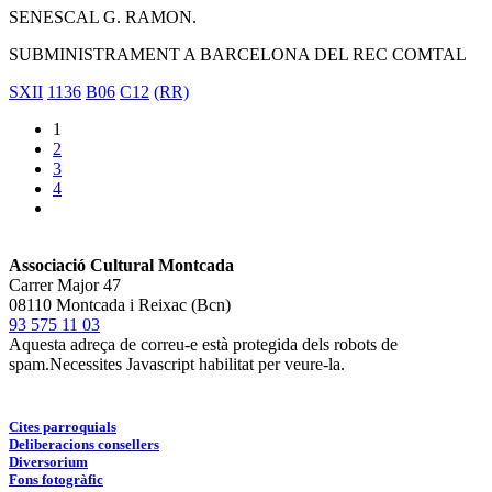
SENESCAL G. RAMON.
SUBMINISTRAMENT A BARCELONA DEL REC COMTAL
SXII
1136
B06
C12
(RR)
1
2
3
4
Associació Cultural Montcada
Carrer Major 47
08110 Montcada i Reixac (Bcn)
93 575 11 03
Aquesta adreça de correu-e està protegida dels robots de
spam.Necessites Javascript habilitat per veure-la.
Cites parroquials
Deliberacions consellers
Diversorium
Fons fotogràfic