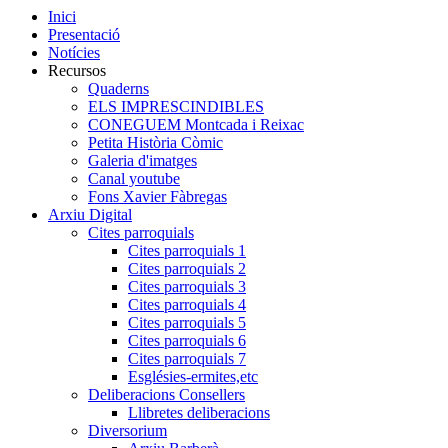
Inici
Presentació
Notícies
Recursos
Quaderns
ELS IMPRESCINDIBLES
CONEGUEM Montcada i Reixac
Petita Història Còmic
Galeria d'imatges
Canal youtube
Fons Xavier Fàbregas
Arxiu Digital
Cites parroquials
Cites parroquials 1
Cites parroquials 2
Cites parroquials 3
Cites parroquials 4
Cites parroquials 5
Cites parroquials 6
Cites parroquials 7
Esglésies-ermites,etc
Deliberacions Consellers
Llibretes deliberacions
Diversorium