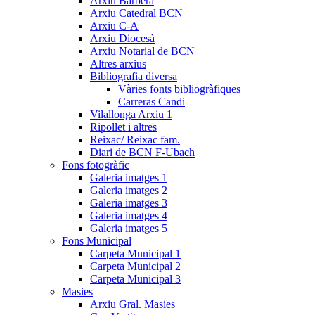
Arxiu Barberà
Arxiu Catedral BCN
Arxiu C-A
Arxiu Diocesà
Arxiu Notarial de BCN
Altres arxius
Bibliografia diversa
Vàries fonts bibliogràfiques
Carreras Candi
Vilallonga Arxiu 1
Ripollet i altres
Reixac/ Reixac fam.
Diari de BCN F-Ubach
Fons fotogràfic
Galeria imatges 1
Galeria imatges 2
Galeria imatges 3
Galeria imatges 4
Galeria imatges 5
Fons Municipal
Carpeta Municipal 1
Carpeta Municipal 2
Carpeta Municipal 3
Masies
Arxiu Gral. Masies