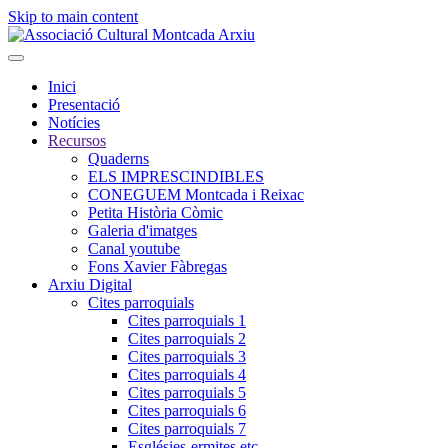
Skip to main content
Inici
Presentació
Notícies
Recursos
Quaderns
ELS IMPRESCINDIBLES
CONEGUEM Montcada i Reixac
Petita Història Còmic
Galeria d'imatges
Canal youtube
Fons Xavier Fàbregas
Arxiu Digital
Cites parroquials
Cites parroquials 1
Cites parroquials 2
Cites parroquials 3
Cites parroquials 4
Cites parroquials 5
Cites parroquials 6
Cites parroquials 7
Esglésies-ermites,etc