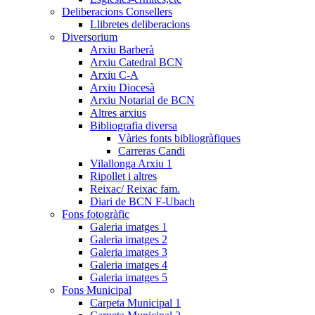
Deliberacions Consellers
Llibretes deliberacions
Diversorium
Arxiu Barberà
Arxiu Catedral BCN
Arxiu C-A
Arxiu Diocesà
Arxiu Notarial de BCN
Altres arxius
Bibliografia diversa
Vàries fonts bibliogràfiques
Carreras Candi
Vilallonga Arxiu 1
Ripollet i altres
Reixac/ Reixac fam.
Diari de BCN F-Ubach
Fons fotogràfic
Galeria imatges 1
Galeria imatges 2
Galeria imatges 3
Galeria imatges 4
Galeria imatges 5
Fons Municipal
Carpeta Municipal 1