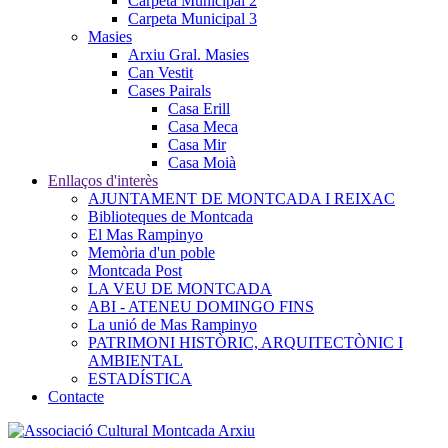
Carpeta Municipal 2
Carpeta Municipal 3
Masies
Arxiu Gral. Masies
Can Vestit
Cases Pairals
Casa Erill
Casa Meca
Casa Mir
Casa Moià
Enllaços d'interès
AJUNTAMENT DE MONTCADA I REIXAC
Biblioteques de Montcada
El Mas Rampinyo
Memòria d'un poble
Montcada Post
LA VEU DE MONTCADA
ABI - ATENEU DOMINGO FINS
La unió de Mas Rampinyo
PATRIMONI HISTÒRIC, ARQUITECTÒNIC I
AMBIENTAL
ESTADÍSTICA
Contacte