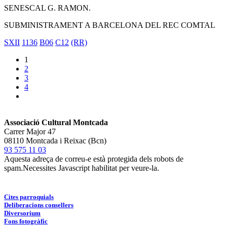
SENESCAL G. RAMON.
SUBMINISTRAMENT A BARCELONA DEL REC COMTAL
SXII
1136
B06
C12
(RR)
1
2
3
4
Associació Cultural Montcada
Carrer Major 47
08110 Montcada i Reixac (Bcn)
93 575 11 03
Aquesta adreça de correu-e està protegida dels robots de
spam.Necessites Javascript habilitat per veure-la.
Cites parroquials
Deliberacions consellers
Diversorium
Fons fotogràfic