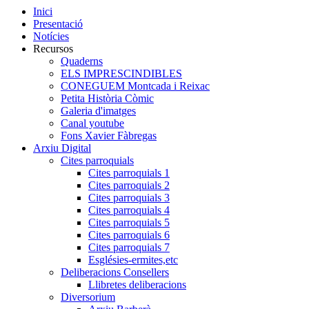
Inici
Presentació
Notícies
Recursos
Quaderns
ELS IMPRESCINDIBLES
CONEGUEM Montcada i Reixac
Petita Història Còmic
Galeria d'imatges
Canal youtube
Fons Xavier Fàbregas
Arxiu Digital
Cites parroquials
Cites parroquials 1
Cites parroquials 2
Cites parroquials 3
Cites parroquials 4
Cites parroquials 5
Cites parroquials 6
Cites parroquials 7
Esglésies-ermites,etc
Deliberacions Consellers
Llibretes deliberacions
Diversorium