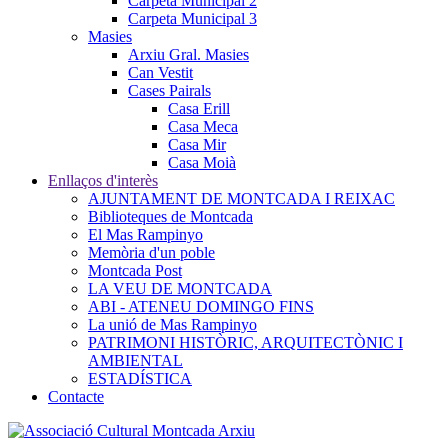
Carpeta Municipal 2
Carpeta Municipal 3
Masies
Arxiu Gral. Masies
Can Vestit
Cases Pairals
Casa Erill
Casa Meca
Casa Mir
Casa Moià
Enllaços d'interès
AJUNTAMENT DE MONTCADA I REIXAC
Biblioteques de Montcada
El Mas Rampinyo
Memòria d'un poble
Montcada Post
LA VEU DE MONTCADA
ABI - ATENEU DOMINGO FINS
La unió de Mas Rampinyo
PATRIMONI HISTÒRIC, ARQUITECTÒNIC I
AMBIENTAL
ESTADÍSTICA
Contacte