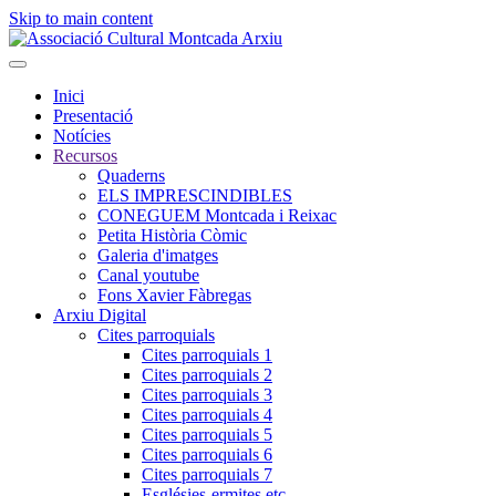
Skip to main content
Inici
Presentació
Notícies
Recursos
Quaderns
ELS IMPRESCINDIBLES
CONEGUEM Montcada i Reixac
Petita Història Còmic
Galeria d'imatges
Canal youtube
Fons Xavier Fàbregas
Arxiu Digital
Cites parroquials
Cites parroquials 1
Cites parroquials 2
Cites parroquials 3
Cites parroquials 4
Cites parroquials 5
Cites parroquials 6
Cites parroquials 7
Esglésies-ermites,etc