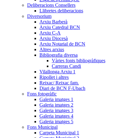
Deliberacions Consellers
Llibretes deliberacions
Diversorium
Arxiu Barberà
Arxiu Catedral BCN
Arxiu C-A
Arxiu Diocesà
Arxiu Notarial de BCN
Altres arxius
Bibliografia diversa
Vàries fonts bibliogràfiques
Carreras Candi
Vilallonga Arxiu 1
Ripollet i altres
Reixac/ Reixac fam.
Diari de BCN F-Ubach
Fons fotogràfic
Galeria imatges 1
Galeria imatges 2
Galeria imatges 3
Galeria imatges 4
Galeria imatges 5
Fons Municipal
Carpeta Municipal 1