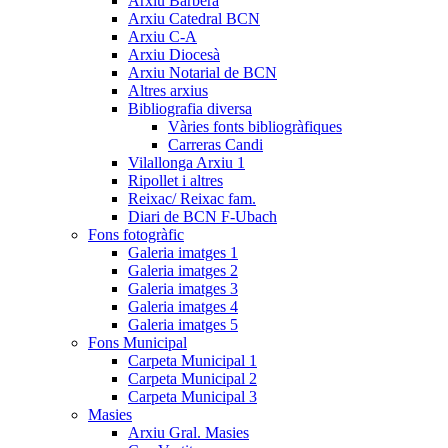
Arxiu Barberà
Arxiu Catedral BCN
Arxiu C-A
Arxiu Diocesà
Arxiu Notarial de BCN
Altres arxius
Bibliografia diversa
Vàries fonts bibliogràfiques
Carreras Candi
Vilallonga Arxiu 1
Ripollet i altres
Reixac/ Reixac fam.
Diari de BCN F-Ubach
Fons fotogràfic
Galeria imatges 1
Galeria imatges 2
Galeria imatges 3
Galeria imatges 4
Galeria imatges 5
Fons Municipal
Carpeta Municipal 1
Carpeta Municipal 2
Carpeta Municipal 3
Masies
Arxiu Gral. Masies