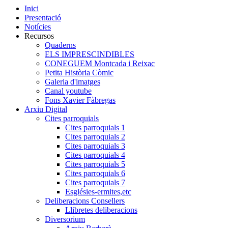
Inici
Presentació
Notícies
Recursos
Quaderns
ELS IMPRESCINDIBLES
CONEGUEM Montcada i Reixac
Petita Història Còmic
Galeria d'imatges
Canal youtube
Fons Xavier Fàbregas
Arxiu Digital
Cites parroquials
Cites parroquials 1
Cites parroquials 2
Cites parroquials 3
Cites parroquials 4
Cites parroquials 5
Cites parroquials 6
Cites parroquials 7
Esglésies-ermites,etc
Deliberacions Consellers
Llibretes deliberacions
Diversorium