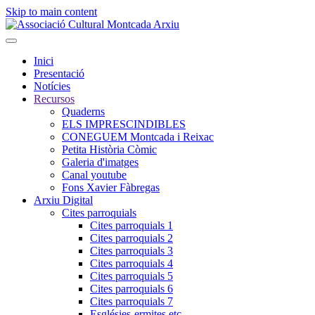
Skip to main content
Inici
Presentació
Notícies
Recursos
Quaderns
ELS IMPRESCINDIBLES
CONEGUEM Montcada i Reixac
Petita Història Còmic
Galeria d'imatges
Canal youtube
Fons Xavier Fàbregas
Arxiu Digital
Cites parroquials
Cites parroquials 1
Cites parroquials 2
Cites parroquials 3
Cites parroquials 4
Cites parroquials 5
Cites parroquials 6
Cites parroquials 7
Esglésies-ermites,etc