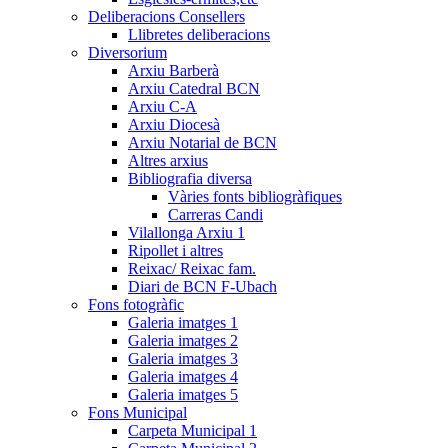
Deliberacions Consellers
Llibretes deliberacions
Diversorium
Arxiu Barberà
Arxiu Catedral BCN
Arxiu C-A
Arxiu Diocesà
Arxiu Notarial de BCN
Altres arxius
Bibliografia diversa
Vàries fonts bibliogràfiques
Carreras Candi
Vilallonga Arxiu 1
Ripollet i altres
Reixac/ Reixac fam.
Diari de BCN F-Ubach
Fons fotogràfic
Galeria imatges 1
Galeria imatges 2
Galeria imatges 3
Galeria imatges 4
Galeria imatges 5
Fons Municipal
Carpeta Municipal 1