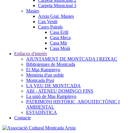
Carpeta Municipal 2
Carpeta Municipal 3
Masies
Arxiu Gral. Masies
Can Vestit
Cases Pairals
Casa Erill
Casa Meca
Casa Mir
Casa Moià
Enllaços d'interès
AJUNTAMENT DE MONTCADA I REIXAC
Biblioteques de Montcada
El Mas Rampinyo
Memòria d'un poble
Montcada Post
LA VEU DE MONTCADA
ABI - ATENEU DOMINGO FINS
La unió de Mas Rampinyo
PATRIMONI HISTÒRIC, ARQUITECTÒNIC I
AMBIENTAL
ESTADÍSTICA
Contacte