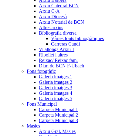
Arxiu Barberà
Arxiu Catedral BCN
Arxiu C-A
Arxiu Diocesà
Arxiu Notarial de BCN
Altres arxius
Bibliografia diversa
Vàries fonts bibliogràfiques
Carreras Candi
Vilallonga Arxiu 1
Ripollet i altres
Reixac/ Reixac fam.
Diari de BCN F-Ubach
Fons fotogràfic
Galeria imatges 1
Galeria imatges 2
Galeria imatges 3
Galeria imatges 4
Galeria imatges 5
Fons Municipal
Carpeta Municipal 1
Carpeta Municipal 2
Carpeta Municipal 3
Masies
Arxiu Gral. Masies