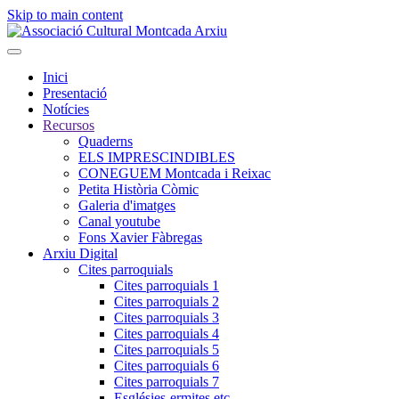
Skip to main content
Inici
Presentació
Notícies
Recursos
Quaderns
ELS IMPRESCINDIBLES
CONEGUEM Montcada i Reixac
Petita Història Còmic
Galeria d'imatges
Canal youtube
Fons Xavier Fàbregas
Arxiu Digital
Cites parroquials
Cites parroquials 1
Cites parroquials 2
Cites parroquials 3
Cites parroquials 4
Cites parroquials 5
Cites parroquials 6
Cites parroquials 7
Esglésies-ermites,etc