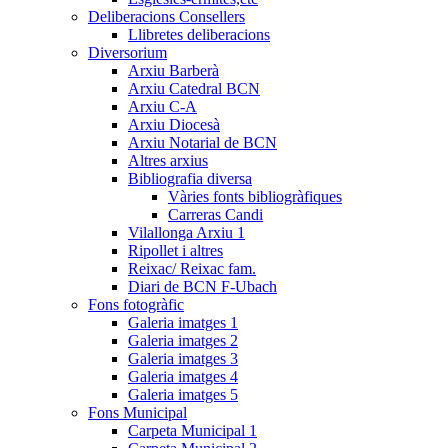
Deliberacions Consellers
Llibretes deliberacions
Diversorium
Arxiu Barberà
Arxiu Catedral BCN
Arxiu C-A
Arxiu Diocesà
Arxiu Notarial de BCN
Altres arxius
Bibliografia diversa
Vàries fonts bibliogràfiques
Carreras Candi
Vilallonga Arxiu 1
Ripollet i altres
Reixac/ Reixac fam.
Diari de BCN F-Ubach
Fons fotogràfic
Galeria imatges 1
Galeria imatges 2
Galeria imatges 3
Galeria imatges 4
Galeria imatges 5
Fons Municipal
Carpeta Municipal 1