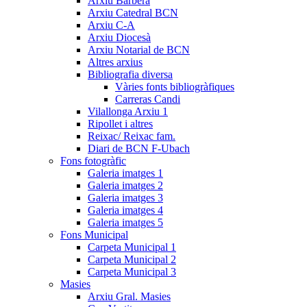
Arxiu Barberà
Arxiu Catedral BCN
Arxiu C-A
Arxiu Diocesà
Arxiu Notarial de BCN
Altres arxius
Bibliografia diversa
Vàries fonts bibliogràfiques
Carreras Candi
Vilallonga Arxiu 1
Ripollet i altres
Reixac/ Reixac fam.
Diari de BCN F-Ubach
Fons fotogràfic
Galeria imatges 1
Galeria imatges 2
Galeria imatges 3
Galeria imatges 4
Galeria imatges 5
Fons Municipal
Carpeta Municipal 1
Carpeta Municipal 2
Carpeta Municipal 3
Masies
Arxiu Gral. Masies