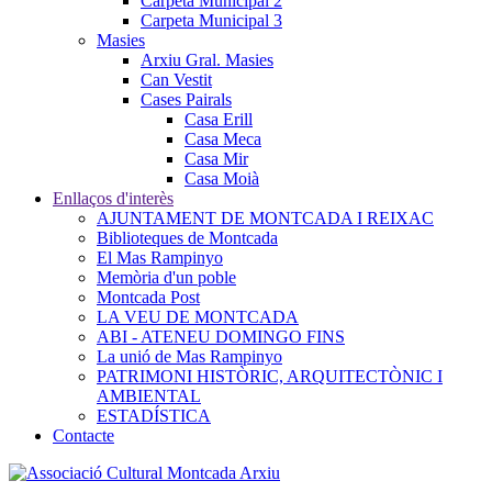
Carpeta Municipal 2
Carpeta Municipal 3
Masies
Arxiu Gral. Masies
Can Vestit
Cases Pairals
Casa Erill
Casa Meca
Casa Mir
Casa Moià
Enllaços d'interès
AJUNTAMENT DE MONTCADA I REIXAC
Biblioteques de Montcada
El Mas Rampinyo
Memòria d'un poble
Montcada Post
LA VEU DE MONTCADA
ABI - ATENEU DOMINGO FINS
La unió de Mas Rampinyo
PATRIMONI HISTÒRIC, ARQUITECTÒNIC I
AMBIENTAL
ESTADÍSTICA
Contacte