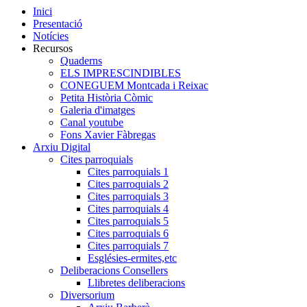
Inici
Presentació
Notícies
Recursos
Quaderns
ELS IMPRESCINDIBLES
CONEGUEM Montcada i Reixac
Petita Història Còmic
Galeria d'imatges
Canal youtube
Fons Xavier Fàbregas
Arxiu Digital
Cites parroquials
Cites parroquials 1
Cites parroquials 2
Cites parroquials 3
Cites parroquials 4
Cites parroquials 5
Cites parroquials 6
Cites parroquials 7
Esglésies-ermites,etc
Deliberacions Consellers
Llibretes deliberacions
Diversorium